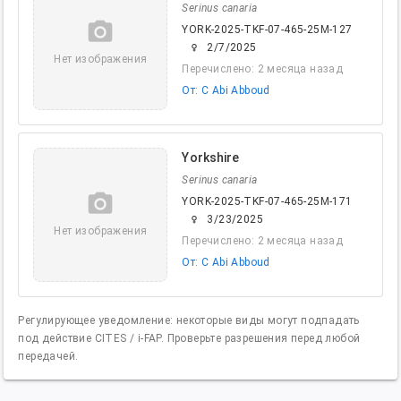
Serinus canaria
camera_alt
YORK-2025-TKF-07-465-25M-127
2/7/2025
female
Нет изображения
Перечислено: 2 месяца назад
От: C Abi Abboud
Yorkshire
Serinus canaria
camera_alt
YORK-2025-TKF-07-465-25M-171
3/23/2025
female
Нет изображения
Перечислено: 2 месяца назад
От: C Abi Abboud
Регулирующее уведомление: некоторые виды могут подпадать
под действие CITES / i-FAP. Проверьте разрешения перед любой
передачей.