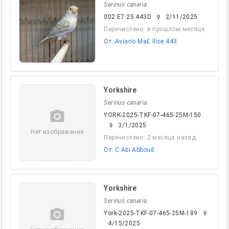
Serinus canaria
002 E7 25 443D
2/11/2025
female
Перечислено: в прошлом месяце
От: Aviario MaE Ilice 443.
Yorkshire
Serinus canaria
camera_alt
YORK-2025-TKF-07-465-25M-150
3/1/2025
female
Нет изображения
Перечислено: 2 месяца назад
От: C Abi Abboud
Yorkshire
Serinus canaria
camera_alt
York-2025-TKF-07-465-25M-189
female
4/15/2025