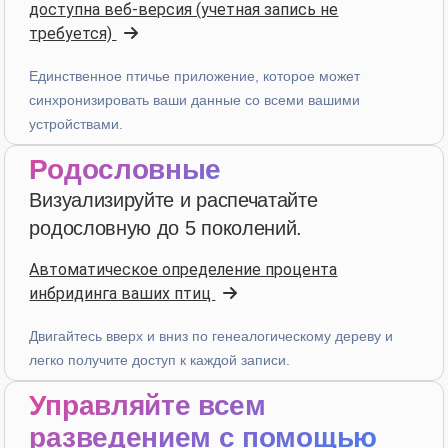
4 дня назад
доступна веб-версия (учетная запись не
требуется)
D. P.
Единственное птичье приложение, которое может
синхронизировать ваши данные со всеми вашими
star
star
star
star
star_border
v4.3.21
устройствами.
Высокая оценка — спасибо!
Родословные
2 недели назад
Визуализируйте и распечатайте
родословную до 5 поколений.
Julien
·
France
star
star
star
star
star_border
v4.3.21
Автоматическое определение процента
инбридинга ваших птиц
Высокая оценка — спасибо!
2 недели назад
Двигайтесь вверх и вниз по генеалогическому дереву и
легко получите доступ к каждой записи.
Управляйте всем
D. V
·
Malta
star
star
star
star
star
разведением с помощью
v4.3.21