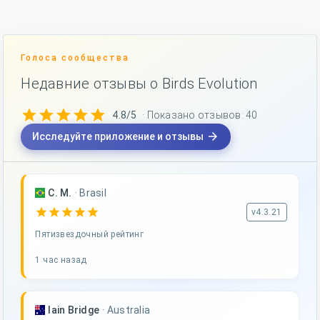
Голоса сообщества
Недавние отзывы о Birds Evolution
star
star
star
star
star
4.8/5
· Показано отзывов: 40
arrow_forward
Исследуйте приложение и отзывы
C. M.
·
Brasil
star
star
star
star
star
v4.3.21
Пятизвездочный рейтинг
1 час назад
Iain Bridge
·
Australia