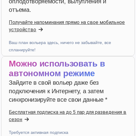
оплодотворяемости, вылупления и
star
star
star
star
star
v4.3.21
отъема.
Пятизвездочный рейтинг
Получайте напоминания прямо на свое мобильное
4 недели назад
устройство
Ваш план вольера здесь, ничего не забывайте, все
bruno peri
·
Italia
спланируйте!
star
star
star
star
star
v4.3.21
Можно использовать в
“ancora qualche piccola integrazione ma andiamo
già molto bene”
автономном режиме
4 недели назад
Зайдите в свой вольер даже без
подключения к Интернету, а затем
синхронизируйте все свои данные *
Hans van de wetering
·
Nederland
star
star
star
star
star_border
v4.3.21
Бесплатная подписка на до 5 пар для разведения в
“Te veel kans op foutieve ingave van data. Wordt te
сезон
complex door uitbreiding mogelijkheden.”
Требуется активная подписка
в прошлом месяце