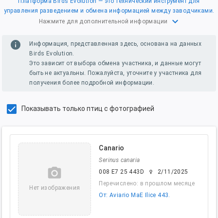
Платформа Birds Evolution — это технический инструмент для
управления разведением и обмена информацией между заводчиками.
expand_more
Нажмите для дополнительной информации
info
Информация, представленная здесь, основана на данных
Birds Evolution.
Это зависит от выбора обмена участника, и данные могут
быть не актуальны. Пожалуйста, уточните у участника для
получения более подробной информации.
Показывать только птиц с фотографией
Canario
Serinus canaria
camera_alt
008 E7 25 443D
2/11/2025
female
Перечислено: в прошлом месяце
Нет изображения
От: Aviario MaE Ilice 443.