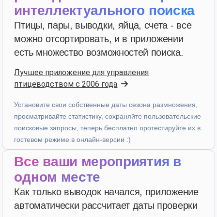
Пятизвездочный рейтинг
интеллектуального поиска
Птицы, пары, выводки, яйца, счета - все
3 недели назад
можно отсортировать, и в приложении
есть множество возможностей поиска.
PHILIPPE JAUFFRIT
·
France
star
star
star
star
star_border
v4.3.21
Лучшее приложение для управления
птицеводством с 2006 года
“Je rencontre des bugues”
3 недели назад
Установите свои собственные даты сезона размножения,
просматривайте статистику, сохраняйте пользовательские
поисковые запросы, теперь бесплатно протестируйте их в
A...
·
Italy
гостевом режиме в онлайн-версии :)
star
star
star
star
star
v4.3.21
Все ваши мероприятия в
Пятизвездочный рейтинг
одном месте
3 недели назад
Как только выводок начался, приложение
автоматически рассчитает даты проверки
Patrick Salmon
·
France