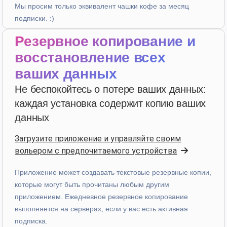
Мы просим только эквивалент чашки кофе за месяц
подписки. :)
Z. E.
·
Switzerland
Резервное копирование и
star
star
star
star
star
v4.3.21
восстановление всех
Пятизвездочный рейтинг
ваших данных
в прошлом месяце
Не беспокойтесь о потере ваших данных:
каждая установка содержит копию ваших
Uanderson Andrade
данных
star
star
star
star
star
v4.3.21
Загрузите приложение и управляйте своим
Пятизвездочный рейтинг
вольером с предпочитаемого устройства
в прошлом месяце
Приложение может создавать текстовые резервные копии,
которые могут быть прочитаны любым другим
приложением. Ежедневное резервное копирование
выполняется на серверах, если у вас есть активная
star
star
star
star
star
v4.3.21
подписка.
“Sinto falta de poder criar novas categorias nas