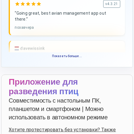
star
star
star
star
star
v4.3.21
“Going great, best avian management app out
there.”
позавчера
davewissink
star
star
star
star
star_border
Показать больше...
v4.3.21
Высокая оценка — спасибо!
4 дня назад
Приложение для
разведения птиц
François
·
France
Совместимость с настольным ПК,
star
star
star
star
star
v4.3.21
планшетом и смартфоном | Можно
“Très bon logiciel que j'utilise depuis plus de 10 ans.
использовать в автономном режиме
Son accessibilité sur toutes les plateformes le rend
d'autant plus utile. Bravo!”
Хотите протестировать без установки? Также