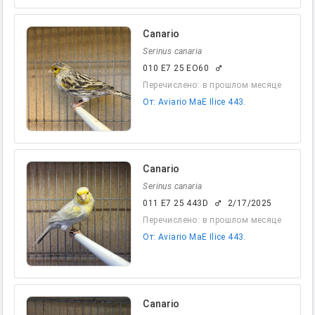
Canario
Serinus canaria
010 E7 25 EO60
male
Перечислено: в прошлом месяце
От: Aviario MaE Ilice 443.
Canario
Serinus canaria
011 E7 25 443D
2/17/2025
male
Перечислено: в прошлом месяце
От: Aviario MaE Ilice 443.
Canario