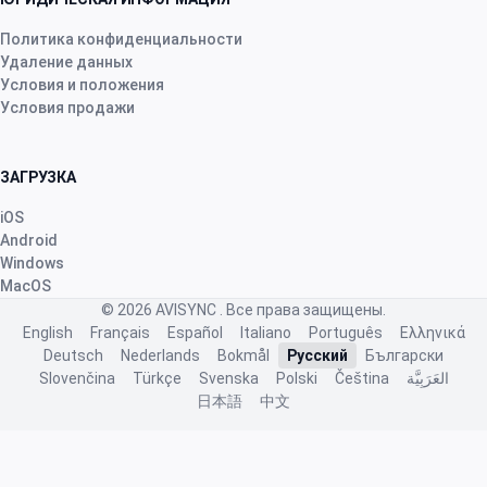
star
star
star
star
star
v4.3.21
Политика конфиденциальности
Пятизвездочный рейтинг
Удаление данных
Условия и положения
2 месяца назад
Условия продажи
ЗАГРУЗКА
star
star
star
star
star
v4.2.318
iOS
“Best app ever!”
Android
Windows
2 месяца назад
MacOS
© 2026
AVISYNC
. Все права защищены.
English
Français
Español
Italiano
Português
Ελληνικά
Wackes à Plumes
·
France
Deutsch
Nederlands
Bokmål
Русский
Български
star
star
star
star
star
v4.3.21
Slovenčina
Türkçe
Svenska
Polski
Čeština
العَرَبِيَّة
日本語
中文
“Au top avec énormément de possibilités
indispensable pour un suivi d'élévage”
2 месяца назад