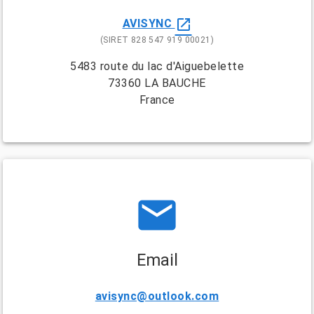
open_in_new
AVISYNC
(SIRET 828 547 919 00021)
5483 route du lac d'Aiguebelette
73360 LA BAUCHE
France
email
Email
avisync@outlook.com