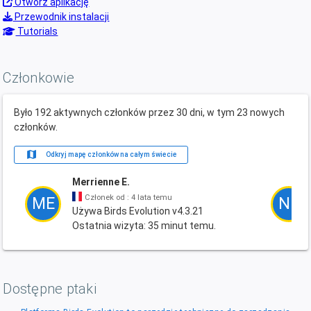
Otwórz aplikację
Przewodnik instalacji
Tutorials
Członkowie
Było 192 aktywnych członków przez 30 dni, w tym 23 nowych
członków.
map
Odkryj mapę członków na całym świecie
Merrienne E.
Członek od : 4 lata temu
ME
NB
Używa Birds Evolution v4.3.21
Ostatnia wizyta: 35 minut temu.
Dostępne ptaki