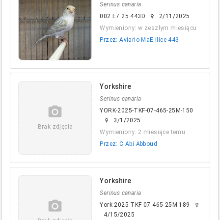
Serinus canaria
002 E7 25 443D
2/11/2025
female
Wymieniony: w zeszłym miesiącu
Przez: Aviario MaE Ilice 443.
Yorkshire
Serinus canaria
camera_alt
YORK-2025-TKF-07-465-25M-150
3/1/2025
female
Brak zdjęcia
Wymieniony: 2 miesiące temu
Przez: C Abi Abboud
Yorkshire
Serinus canaria
camera_alt
York-2025-TKF-07-465-25M-189
female
4/15/2025