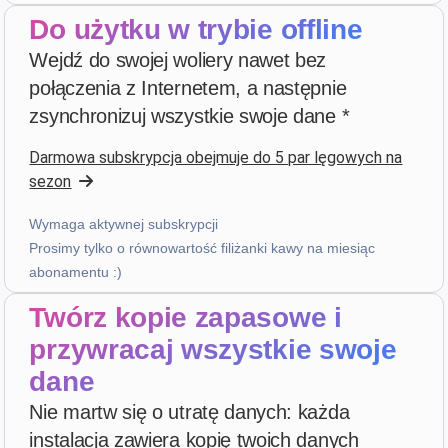
Do użytku w trybie offline
Ocena pięciogwiazdkowa
Wejdź do swojej woliery nawet bez
4 tygodnie temu
połączenia z Internetem, a następnie
zsynchronizuj wszystkie swoje dane *
bruno peri
·
Italia
Darmowa subskrypcja obejmuje do 5 par lęgowych na
star
star
star
star
star
v4.3.21
sezon
“ancora qualche piccola integrazione ma andiamo
già molto bene”
Wymaga aktywnej subskrypcji
4 tygodnie temu
Prosimy tylko o równowartość filiżanki kawy na miesiąc
abonamentu :)
Twórz kopie zapasowe i
Hans van de wetering
·
Nederland
star
star
star
star
star_border
v4.3.21
przywracaj wszystkie swoje
“Te veel kans op foutieve ingave van data. Wordt te
dane
complex door uitbreiding mogelijkheden.”
Nie martw się o utratę danych: każda
w zeszłym miesiącu
instalacja zawiera kopię twoich danych