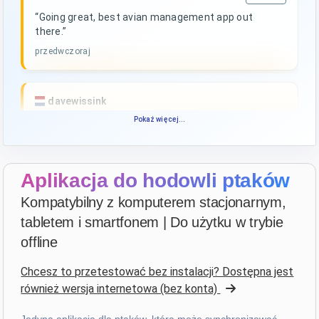
“Going great, best avian management app out
there.”
przedwczoraj
davewissink
star
star
star
star
star_border
Pokaż więcej...
v4.3.21
Bardzo wysoko ocenione — dziękuję!
4 dni temu
Aplikacja do hodowli ptaków
Kompatybilny z komputerem stacjonarnym,
François
·
France
tabletem i smartfonem | Do użytku w trybie
star
star
star
star
star
v4.3.21
offline
“Très bon logiciel que j'utilise depuis plus de 10 ans.
Chcesz to przetestować bez instalacji? Dostępna jest
Son accessibilité sur toutes les plateformes le rend
również wersja internetowa (bez konta)
d'autant plus utile. Bravo!”
5 dni temu
Jedyna aplikacja dla ptaków, która może synchronizować