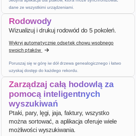
dane ze wszystkimi urządzeniami.
D. P.
Rodowody
star
star
star
star
star_border
v4.3.21
Wizualizuj i drukuj rodowód do 5 pokoleń.
Bardzo wysoko ocenione — dziękuję!
Wykryj automatycznie odsetek chowu wsobnego
2 tygodnie temu
swoich ptaków
Poruszaj się w górę iw dół drzewa genealogicznego i łatwo
Julien
·
France
uzyskaj dostęp do każdego rekordu.
star
star
star
star
star_border
v4.3.21
Zarządzaj całą hodowlą za
Bardzo wysoko ocenione — dziękuję!
pomocą inteligentnych
2 tygodnie temu
wyszukiwań
Ptaki, pary, lęgi, jaja, faktury, wszystko
D. V
·
Malta
można sortować, a aplikacja oferuje wiele
star
star
star
star
star
v4.3.21
możliwości wyszukiwania.
Ocena pięciogwiazdkowa