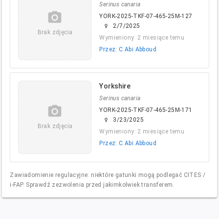
Serinus canaria
camera_alt
YORK-2025-TKF-07-465-25M-127
2/7/2025
female
Brak zdjęcia
Wymieniony: 2 miesiące temu
Przez: C Abi Abboud
Yorkshire
Serinus canaria
camera_alt
YORK-2025-TKF-07-465-25M-171
3/23/2025
female
Brak zdjęcia
Wymieniony: 2 miesiące temu
Przez: C Abi Abboud
Zawiadomienie regulacyjne: niektóre gatunki mogą podlegać CITES /
i-FAP. Sprawdź zezwolenia przed jakimkolwiek transferem.