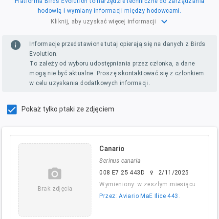
Platforma Birds Evolution to narzędzie techniczne do zarządzania
hodowlą i wymiany informacji między hodowcami.
expand_more
Kliknij, aby uzyskać więcej informacji
info
Informacje przedstawione tutaj opierają się na danych z Birds
Evolution.
To zależy od wyboru udostępniania przez członka, a dane
mogą nie być aktualne. Proszę skontaktować się z członkiem
w celu uzyskania dodatkowych informacji.
Pokaż tylko ptaki ze zdjęciem
Canario
Serinus canaria
camera_alt
008 E7 25 443D
2/11/2025
female
Wymieniony: w zeszłym miesiącu
Brak zdjęcia
Przez: Aviario MaE Ilice 443.