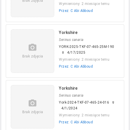
Brak zdjęcia
Wymieniony: 2 miesiące temu
Przez: C Abi Abboud
Yorkshire
Serinus canaria
camera_alt
YORK-2025-TKF-07-465-25M-190
4/17/2025
female
Brak zdjęcia
Wymieniony: 2 miesiące temu
Przez: C Abi Abboud
Yorkshire
Serinus canaria
camera_alt
York-2024-TKF-07-465-24-016
female
4/1/2024
Brak zdjęcia
Wymieniony: 2 miesiące temu
Przez: C Abi Abboud