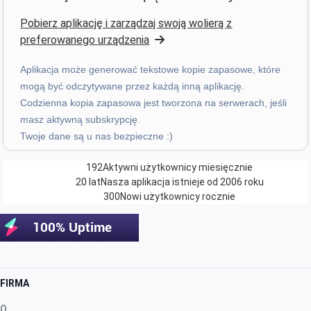
Pobierz aplikację i zarządzaj swoją wolierą z
Z. E.
·
Switzerland
preferowanego urządzenia
star
star
star
star
star
v4.3.21
Ocena pięciogwiazdkowa
Aplikacja może generować tekstowe kopie zapasowe, które
mogą być odczytywane przez każdą inną aplikację.
w zeszłym miesiącu
Codzienna kopia zapasowa jest tworzona na serwerach, jeśli
masz aktywną subskrypcję.
Twoje dane są u nas bezpieczne :)
Uanderson Andrade
star
star
star
star
star
v4.3.21
192
Aktywni użytkownicy miesięcznie
Ocena pięciogwiazdkowa
20 lat
Nasza aplikacja istnieje od 2006 roku
300
Nowi użytkownicy rocznie
2 miesiące temu
star
star
star
star
star
v4.3.21
FIRMA
“Sinto falta de poder criar novas categorias nas
faturas e nas despesa”
O