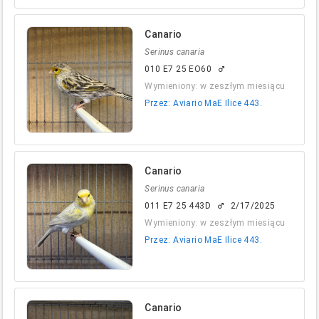
Canario
Serinus canaria
010 E7 25 EO60
male
Wymieniony: w zeszłym miesiącu
Przez: Aviario MaE Ilice 443.
Canario
Serinus canaria
011 E7 25 443D
2/17/2025
male
Wymieniony: w zeszłym miesiącu
Przez: Aviario MaE Ilice 443.
Canario