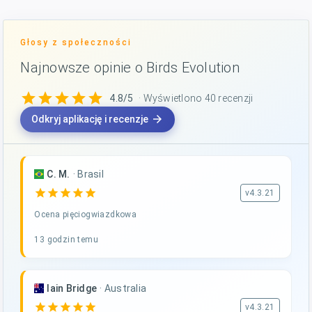
Głosy z społeczności
Najnowsze opinie o Birds Evolution
star
star
star
star
star
4.8/5
· Wyświetlono 40 recenzji
arrow_forward
Odkryj aplikację i recenzje
C. M.
·
Brasil
star
star
star
star
star
v4.3.21
Ocena pięciogwiazdkowa
13 godzin temu
Iain Bridge
·
Australia
star
star
star
star
star
v4.3.21