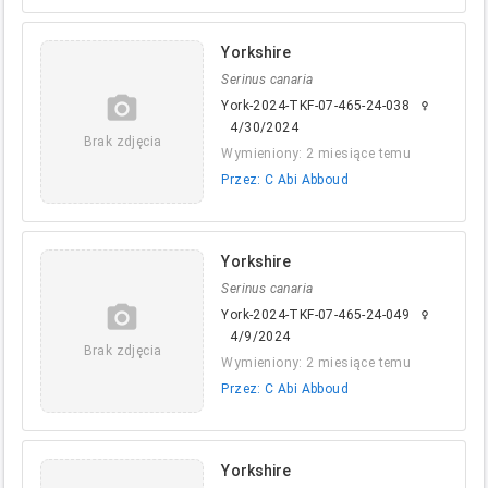
Yorkshire
Serinus canaria
camera_alt
York-2024-TKF-07-465-24-038
female
4/30/2024
Brak zdjęcia
Wymieniony: 2 miesiące temu
Przez: C Abi Abboud
Yorkshire
Serinus canaria
camera_alt
York-2024-TKF-07-465-24-049
female
4/9/2024
Brak zdjęcia
Wymieniony: 2 miesiące temu
Przez: C Abi Abboud
Yorkshire