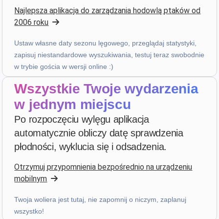
Najlepsza aplikacja do zarządzania hodowlą ptaków od
3 tygodnie temu
2006 roku
Ustaw własne daty sezonu lęgowego, przeglądaj statystyki,
PHILIPPE JAUFFRIT
·
France
zapisuj niestandardowe wyszukiwania, testuj teraz swobodnie
star
star
star
star
star_border
v4.3.21
w trybie gościa w wersji online :)
“Je rencontre des bugues”
Wszystkie Twoje wydarzenia
3 tygodnie temu
w jednym miejscu
Po rozpoczęciu wylęgu aplikacja
A...
·
Italy
automatycznie obliczy datę sprawdzenia
star
star
star
star
star
v4.3.21
płodności, wyklucia się i odsadzenia.
Ocena pięciogwiazdkowa
Otrzymuj przypomnienia bezpośrednio na urządzeniu
3 tygodnie temu
mobilnym
Twoja woliera jest tutaj, nie zapomnij o niczym, zaplanuj
Patrick Salmon
·
France
wszystko!
star
star
star
star
star
v4.3.21