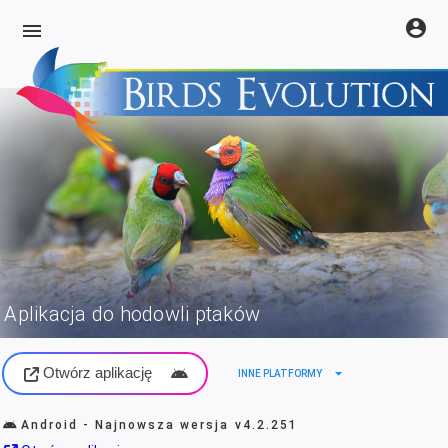
account_circle
menu
Aplikacja do hodowli ptaków
Otwórz aplikację
arrow_drop_down
INNE PLATFORMY
Android - Najnowsza wersja
v4.2.251