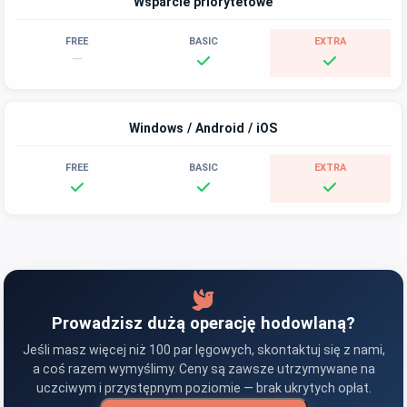
Wsparcie priorytetowe
—
Windows / Android / iOS
Prowadzisz dużą operację hodowlaną?
Jeśli masz więcej niż 100 par lęgowych, skontaktuj się z nami,
a coś razem wymyślimy. Ceny są zawsze utrzymywane na
uczciwym i przystępnym poziomie — brak ukrytych opłat.