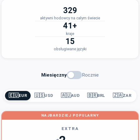
329
aktywni hodowcy na całym świecie
41+
kraje
15
obsługiwane języki
Miesięczny
Rocznie
🇪🇺
🇺🇸
🇦🇺
🇧🇷
🇿🇦
EUR
USD
AUD
BRL
ZAR
NAJBARDZIEJ POPULARNY
EXTRA