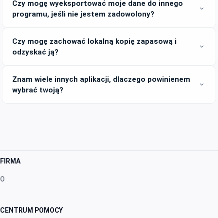
Czy mogę wyeksportować moje dane do innego
expand_more
programu, jeśli nie jestem zadowolony?
Czy mogę zachować lokalną kopię zapasową i
expand_more
odzyskać ją?
Znam wiele innych aplikacji, dlaczego powinienem
expand_more
wybrać twoją?
FIRMA
O
CENTRUM POMOCY