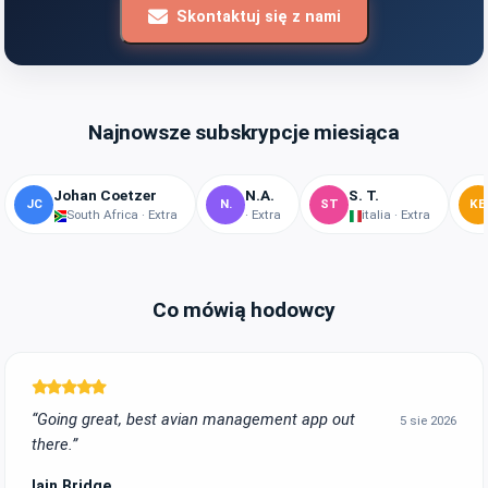
Skontaktuj się z nami
Najnowsze subskrypcje miesiąca
Johan Coetzer
N.A.
S. T.
JC
N.
ST
KE
South Africa · Extra
· Extra
italia · Extra
Co mówią hodowcy
“Going great, best avian management app out
5 sie 2026
there.”
Iain Bridge