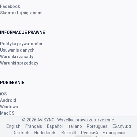
Facebook
Skontaktuj się z nami
INFORMACJE PRAWNE
Polityka prywatności
Usuwanie danych
Warunki i zasady
Warunki sprzedaży
POBIERANIE
iOS
Android
Windows
MacOS
© 2026
AVISYNC
. Wszelkie prawa zastrzeżone.
English
Français
Español
Italiano
Português
Ελληνικά
Deutsch
Nederlands
Bokmål
Русский
Български