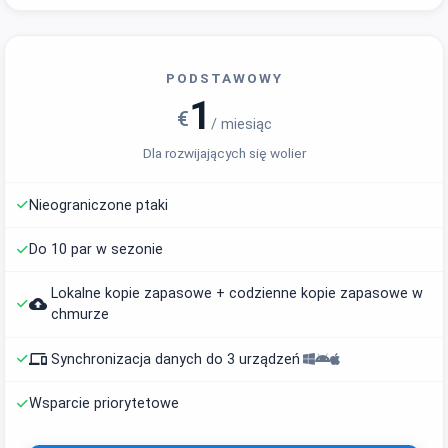
PODSTAWOWY
1
€
/ miesiąc
Dla rozwijających się wolier
Nieograniczone ptaki
Do 10 par w sezonie
Lokalne kopie zapasowe + codzienne kopie zapasowe w
backup
chmurze
phonelink
Synchronizacja danych do 3 urządzeń
Wsparcie priorytetowe