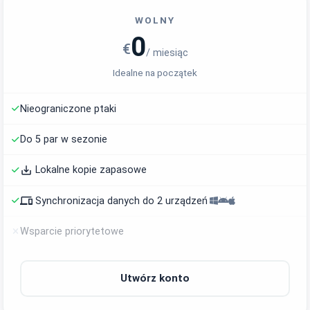
WOLNY
0
€
/ miesiąc
Idealne na początek
Nieograniczone ptaki
Do 5 par w sezonie
save_alt
Lokalne kopie zapasowe
phonelink
Synchronizacja danych do 2 urządzeń
Wsparcie priorytetowe
Utwórz konto