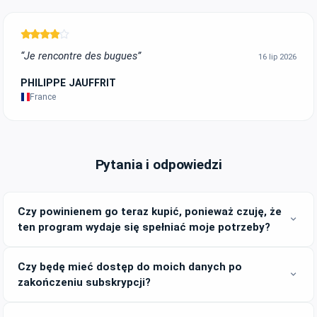
“Je rencontre des bugues”
16 lip 2026
PHILIPPE JAUFFRIT
France
Pytania i odpowiedzi
Czy powinienem go teraz kupić, ponieważ czuję, że
expand_more
ten program wydaje się spełniać moje potrzeby?
Czy będę mieć dostęp do moich danych po
expand_more
zakończeniu subskrypcji?