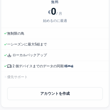
無料
0
€
/ 月
始めるのに最適
無制限の鳥
一シーズンに最大5組まで
save_alt
ローカルバックアップ
phonelink
2 個デバイスまでのデータの同期
優先サポート
アカウントを作成