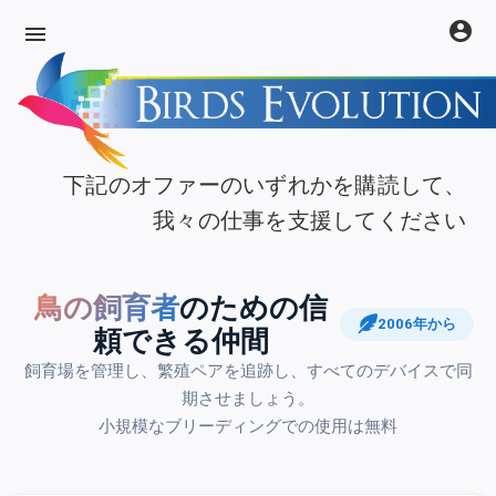
account_circle
menu
下記のオファーのいずれかを購読して、
我々の仕事を支援してください
鳥の飼育者
のための信
2006年から
頼できる仲間
飼育場を管理し、繁殖ペアを追跡し、すべてのデバイスで同
期させましょう。
小規模なブリーディングでの使用は無料