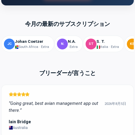
今月の最新のサブスクリプション
Johan Coetzer
N.A.
S. T.
JC
N.
ST
KE
South Africa · Extra
· Extra
italia · Extra
ブリーダーが言うこと
“Going great, best avian management app out
2026年8月5日
there.”
Iain Bridge
Australia