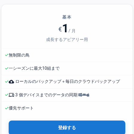
基本
1
€
/ 月
成長するアビアリー用
無制限の鳥
一シーズンに最大10組まで
backup
ローカルのバックアップ＋毎日のクラウドバックアップ
phonelink
3 個デバイスまでのデータの同期
優先サポート
登録する