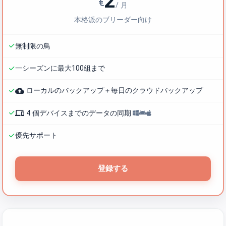
2
€
/ 月
本格派のブリーダー向け
無制限の鳥
一シーズンに最大100組まで
backup
ローカルのバックアップ＋毎日のクラウドバックアップ
phonelink
4 個デバイスまでのデータの同期
優先サポート
登録する