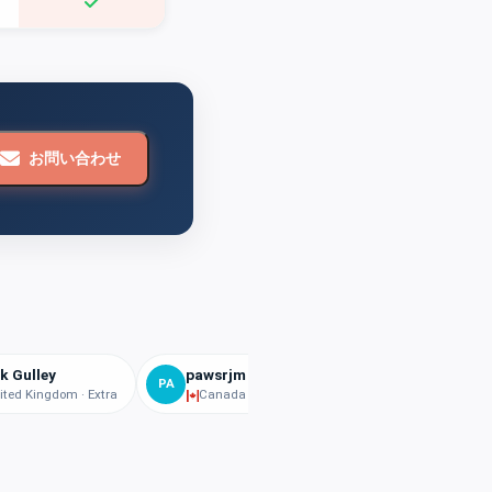
お問い合わせ
k Gulley
pawsrjm
N.A.
PA
N.
ited Kingdom · Extra
Canada · Basic
Denmark · Extra