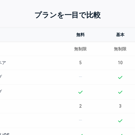
プランを一目で比較
無料
基本
無制限
無制限
ペア
5
10
—
プ
プ
2
3
—
/ iOS