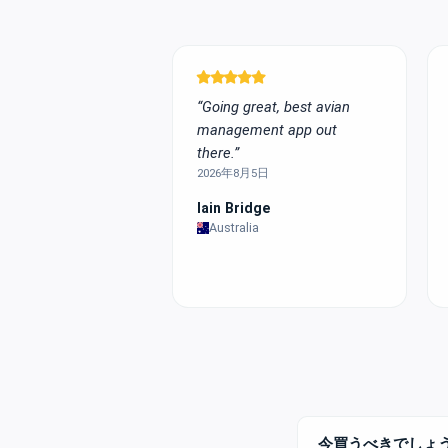
“Going great, best avian
management app out
there.”
2026年8月5日
Iain Bridge
Australia
今買うべきでしょ