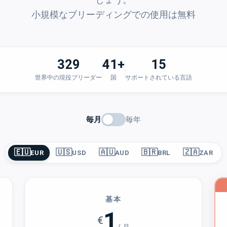
しょう。
小規模なブリーディングでの使用は無料
329
41+
15
世界中の現役ブリーダー
国
サポートされている言語
毎月
毎年
🇪🇺
🇺🇸
🇦🇺
🇧🇷
🇿🇦
EUR
USD
AUD
BRL
ZAR
基本
1
€