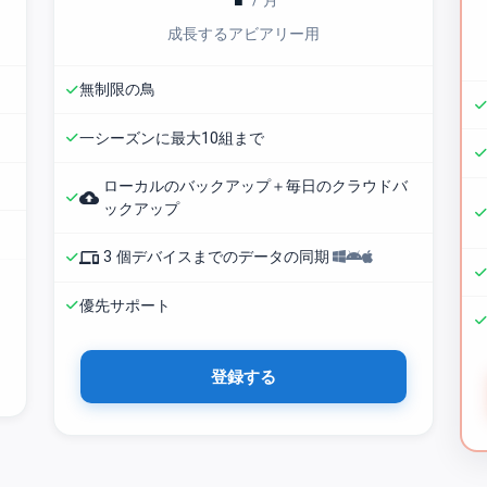
/ 月
成長するアビアリー用
無制限の鳥
一シーズンに最大10組まで
ローカルのバックアップ＋毎日のクラウドバ
backup
ックアップ
phonelink
3 個デバイスまでのデータの同期
優先サポート
登録する