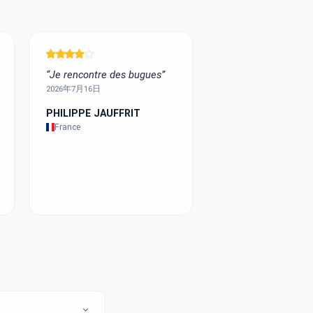
“Je rencontre des bugues”
2026年7月16日
PHILIPPE JAUFFRIT
France
expand_more