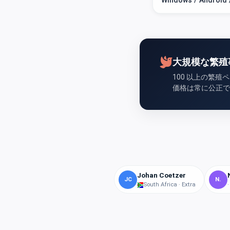
大規模な繁殖
100 以上の繁
価格は常に公正で
Johan Coetzer
JC
N.
South Africa · Extra
·