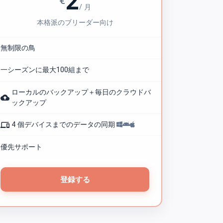
2
€
/ 月
本格派のブリーダー向け
無制限の鳥
一シーズンに最大100組まで
ローカルのバックアップ＋毎日のクラウドバ
backup
ックアップ
phonelink
4 個デバイスまでのデータの同期
優先サポート
登録する