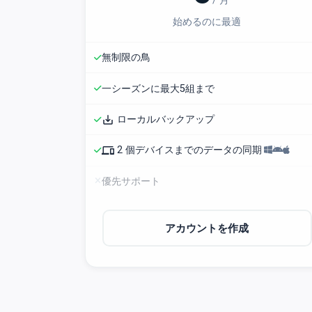
/ 月
始めるのに最適
無制限の鳥
一シーズンに最大5組まで
save_alt
ローカルバックアップ
phonelink
2 個デバイスまでのデータの同期
優先サポート
アカウントを作成