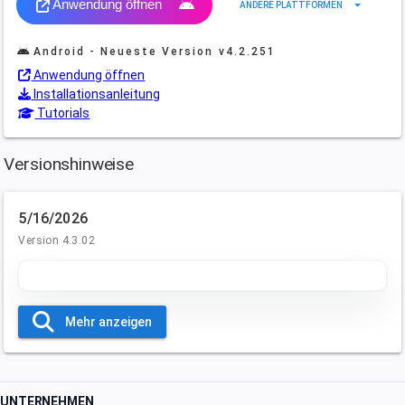
Anwendung öffnen
arrow_drop_down
ANDERE PLATTFORMEN
Android - Neueste Version
v4.2.251
Anwendung öffnen
Installationsanleitung
Tutorials
Versionshinweise
5/16/2026
Version 4.3.02
Mehr anzeigen
UNTERNEHMEN