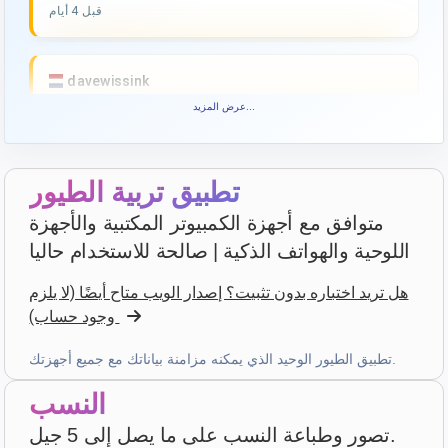
قبل 4 أيام
davewissink
star
star
star
star
star_border
v4.3.21
عرض المزيد...
تقييم عالي — شكرا!
قبل 7 أيام
تطبيق تربية الطيور
متوافق مع أجهزة الكمبيوتر المكتبية والأجهزة
François
·
France
اللوحية والهواتف الذكية | صالحة للاستخدام حاليا
star
star
star
star
star
v4.3.21
هل تريد اختباره بدون تثبيت؟ إصدار الويب متاح أيضًا (لا يلزم
“Très bon logiciel que j'utilise depuis plus de 10 ans.
وجود حساب)
Son accessibilité sur toutes les plateformes le rend
d'autant plus utile. Bravo!”
تطبيق الطيور الوحيد الذي يمكنه مزامنة بياناتك مع جميع أجهزتك.
الأسبوع الماضي
النسب
تصور وطباعة النسب على ما يصل إلى 5 جيل.
D. P.