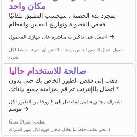
مكان واحد
PHILIPPE JAUFFRIT
·
France
بمجرد بدء الحضنة ، سيحسب التطبيق تلقائيًا
star
star
star
star
star_border
v4.3.21
فحص الخصوبة وتواريخ الفقس والفطام.
“Je rencontre des bugues”
احصل على تذكيرات مباشرة على جهازك المحمول
قبل 3 أسابيع
جدول أعمال القفص الخاص بك هنا ، لا تنس أي شيء ، خطط لكل
شيء!
A...
·
Italy
star
star
star
star
star
v4.3.21
صالحة للاستخدام حاليا
تقييم خمس نجوم
اذهب إلى قفص الطيور الخاص بك حتى بدون
اتصال بالإنترنت ثم قم بمزامنة جميع بياناتك *
قبل 4 أسابيع
اشتراك مجاني شامل لما يصل إلى 5 زوجًا من الطيور لكل
موسم
Patrick Salmon
·
France
star
star
star
star
star
v4.3.21
يتطلب اشتراكًا نشطًا
تقييم خمس نجوم
نحن نطلب فقط ما يعادل فنجان قهوة لكل شهر اشتراك :)