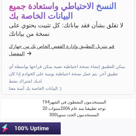
قبل 4 أسابيع
النسخ الاحتياطي واستعادة جميع
البيانات الخاصة بك
bruno peri
·
Italia
لا تقلق بشأن فقد بياناتك: كل تثبيت يحتوي على
star
star
star
star
star
v4.3.21
نسخة من بياناتك
“ancora qualche piccola integrazione ma andiamo
già molto bene”
قم بتنزيل التطبيق وإدارة القفص الخاص بك من جهازك
المفضل
الشهر الماضي
يمكن للتطبيق إنشاء نسخة احتياطية نصية يمكن قراءتها بواسطة أي
تطبيق آخر. يتم عمل نسخة احتياطية يومية على الخوادم إذا كان
Hans van de wetering
·
Nederland
لديك اشتراك نشط.
star
star
star
star
star_border
v4.3.21
البيانات الخاصة بك آمنة معنا :)
“Te veel kans op foutieve ingave van data. Wordt te
complex door uitbreiding mogelijkheden.”
المستخدمون النشطون في الشهر
194
الشهر الماضي
توجد تطبيقنا منذ عام 2006
20 سنوات
المستخدمون الجدد سنويا
300
Z. E.
·
Switzerland