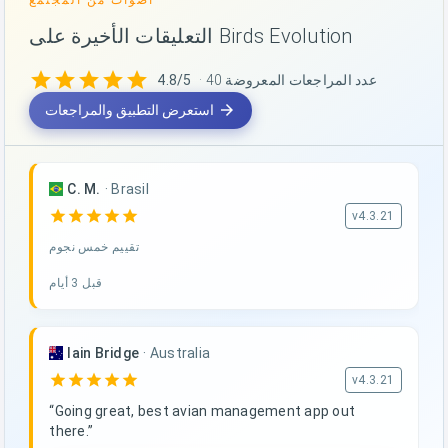
التعليقات الأخيرة على Birds Evolution
star
star
star
star
star
· عدد المراجعات المعروضة 40
4.8/5
arrow_forward
استعرض التطبيق والمراجعات
C. M.
·
Brasil
star
star
star
star
star
v4.3.21
تقييم خمس نجوم
قبل 3 أيام
Iain Bridge
·
Australia
star
star
star
star
star
v4.3.21
“Going great, best avian management app out
there.”