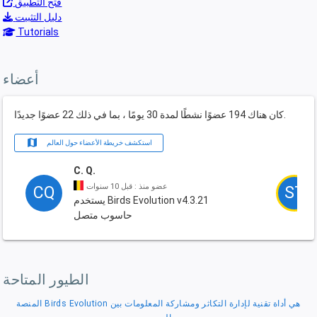
فتح التطبيق
دليل التثبيت
Tutorials
أعضاء
كان هناك 194 عضوًا نشطًا لمدة 30 يومًا ، بما في ذلك 22 عضوًا جديدًا.
map
استكشف خريطة الأعضاء حول العالم
C. Q.
عضو منذ : قبل 10 سنوات
CQ
ST
يستخدم Birds Evolution v4.3.21
حاسوب متصل
الطيور المتاحة
المنصة Birds Evolution هي أداة تقنية لإدارة التكاثر ومشاركة المعلومات بين