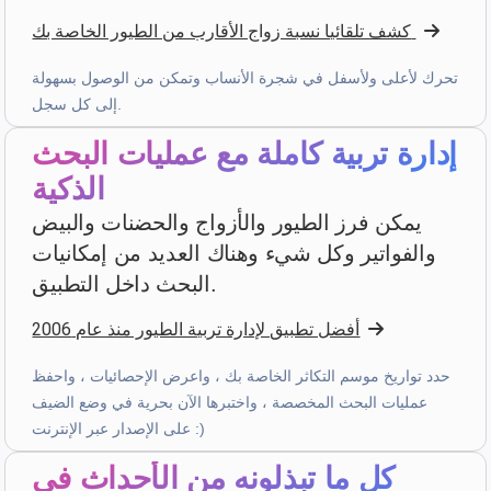
star
star
star
star
star_border
v4.3.21
كشف تلقائيا نسبة زواج الأقارب من الطيور الخاصة بك
تقييم عالي — شكرا!
تحرك لأعلى ولأسفل في شجرة الأنساب وتمكن من الوصول بسهولة
قبل أسبوعين
إلى كل سجل.
إدارة تربية كاملة مع عمليات البحث
Julien
·
France
الذكية
star
star
star
star
star_border
v4.3.21
يمكن فرز الطيور والأزواج والحضنات والبيض
تقييم عالي — شكرا!
والفواتير وكل شيء وهناك العديد من إمكانيات
قبل 3 أسابيع
البحث داخل التطبيق.
أفضل تطبيق لإدارة تربية الطيور منذ عام 2006
D. V
·
Malta
حدد تواريخ موسم التكاثر الخاصة بك ، واعرض الإحصائيات ، واحفظ
star
star
star
star
star
v4.3.21
عمليات البحث المخصصة ، واختبرها الآن بحرية في وضع الضيف
تقييم خمس نجوم
على الإصدار عبر الإنترنت :)
قبل 3 أسابيع
كل ما تبذلونه من الأحداث في