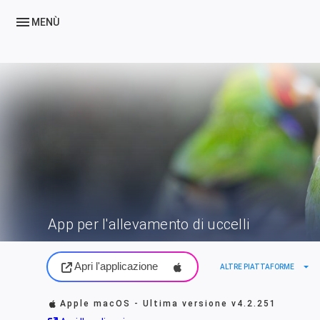
menu
MENÙ
App per l'allevamento di uccelli
Apri l'applicazione
arrow_drop_down
ALTRE PIATTAFORME
Apple macOS - Ultima versione
v4.2.251