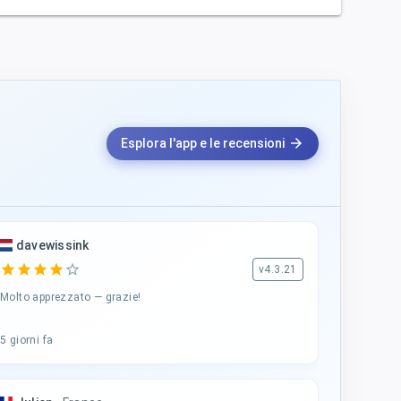
arrow_forward
Esplora l'app e le recensioni
davewissink
star
star
star
star
star_border
v4.3.21
Molto apprezzato — grazie!
5 giorni fa