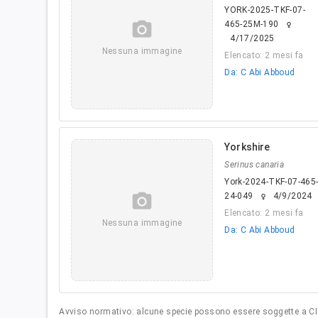
YORK-2025-TKF-07-
camera_alt
465-25M-190
female
4/17/2025
Nessuna immagine
Elencato: 2 mesi fa
Da: C Abi Abboud
Yorkshire
Serinus canaria
York-2024-TKF-07-465
camera_alt
24-049
4/9/2024
female
Elencato: 2 mesi fa
Nessuna immagine
Da: C Abi Abboud
Avviso normativo: alcune specie possono essere soggette a CITE