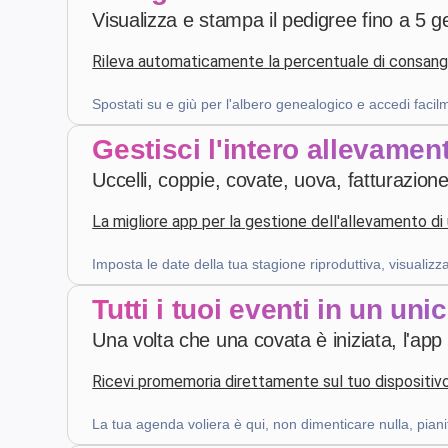
Visualizza e stampa il pedigree fino a 5 g
4 settimane fa
Rileva automaticamente la percentuale di consangui
Z. E.
·
Switzerland
Spostati su e giù per l'albero genealogico e accedi facil
star
star
star
star
star
v4.3.21
Gestisci l'intero allevament
Valutazione a cinque stelle
Uccelli, coppie, covate, uova, fatturazione,
mese scorso
La migliore app per la gestione dell'allevamento di
Imposta le date della tua stagione riproduttiva, visualizz
Robert Banasiewicz
·
Polska
star
star
star
star
star
v4.3.21
Tutti i tuoi eventi in un uni
“Doskonała aplikacja zapewniająca prawidłową
Una volta che una covata è iniziata, l'app
kontrolę na hodowlą. Dziękuję”
2 mesi fa
Ricevi promemoria direttamente sul tuo dispositiv
La tua agenda voliera è qui, non dimenticare nulla, pianif