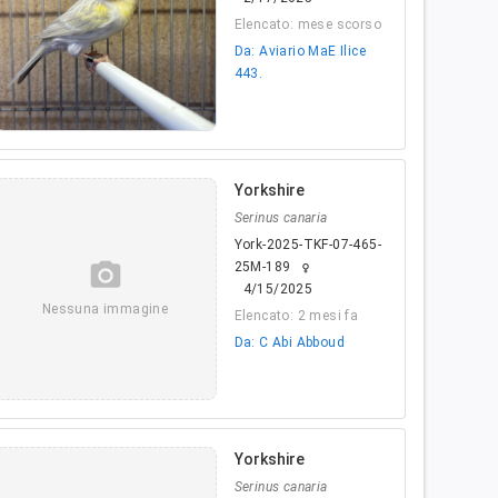
Elencato: mese scorso
Da: Aviario MaE Ilice
443.
Yorkshire
Serinus canaria
York-2025-TKF-07-465-
camera_alt
25M-189
female
4/15/2025
Nessuna immagine
Elencato: 2 mesi fa
Da: C Abi Abboud
Yorkshire
Serinus canaria