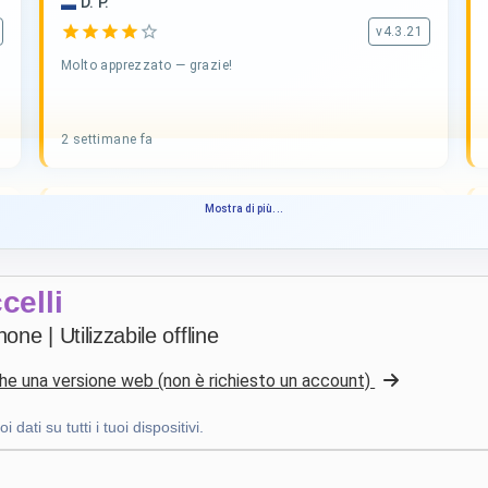
D. P.
star
star
star
star
star_border
v4.3.21
Molto apprezzato — grazie!
2 settimane fa
Mostra di più...
PHILIPPE JAUFFRIT
·
France
star
star
star
star
star_border
v4.3.21
“Je rencontre des bugues”
celli
3 settimane fa
ne | Utilizzabile offline
nche una versione web (non è richiesto un account)
bruno peri
·
Italia
star
star
star
star
star
v4.3.21
dati su tutti i tuoi dispositivi.
“ancora qualche piccola integrazione ma andiamo
già molto bene”