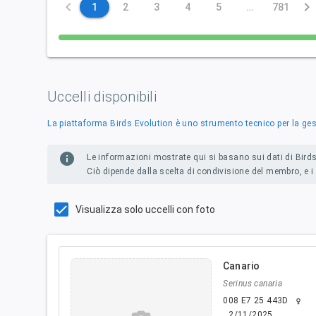
keyboard_arrow_left
keyboard_arrow_right
1
2
3
4
5
…
781
Uccelli disponibili
La piattaforma Birds Evolution è uno strumento tecnico per la gest
info
Le informazioni mostrate qui si basano sui dati di Birds
Ciò dipende dalla scelta di condivisione del membro, e i 
Visualizza solo uccelli con foto
Canario
Serinus canaria
008 E7 25 443D
female
2/11/2025