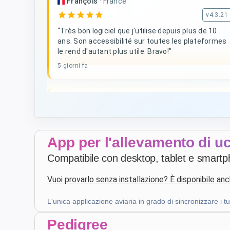
François
·
France
star
star
star
star
star
v4.3.21
“Très bon logiciel que j'utilise depuis plus de 10
ans. Son accessibilité sur toutes les plateformes
le rend d'autant plus utile. Bravo!”
5 giorni fa
D. V
·
Malta
star
star
star
star
star
v4.3.21
Valutazione a cinque stelle
App per l'allevamento di uc
3 settimane fa
Compatibile con desktop, tablet e smartpho
Vuoi provarlo senza installazione? È disponibile a
Patrick Salmon
·
France
star
star
star
star
star
v4.3.21
L'unica applicazione aviaria in grado di sincronizzare i tuoi 
Valutazione a cinque stelle
Pedigree