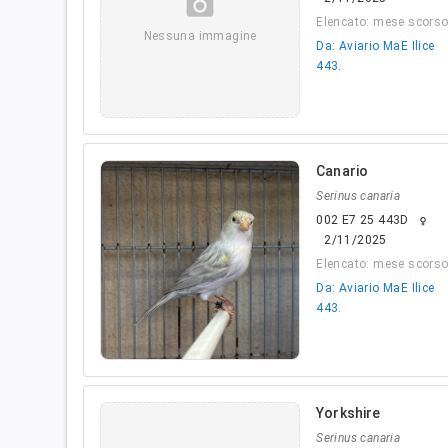
camera_alt
Elencato: mese scors
Nessuna immagine
Da: Aviario MaE Ilice
443.
Canario
Serinus canaria
002 E7 25 443D
female
2/11/2025
Elencato: mese scors
Da: Aviario MaE Ilice
443.
Yorkshire
Serinus canaria