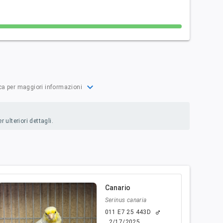
expand_more
ca per maggiori informazioni
 ulteriori dettagli.
Canario
Serinus canaria
011 E7 25 443D
male
2/17/2025