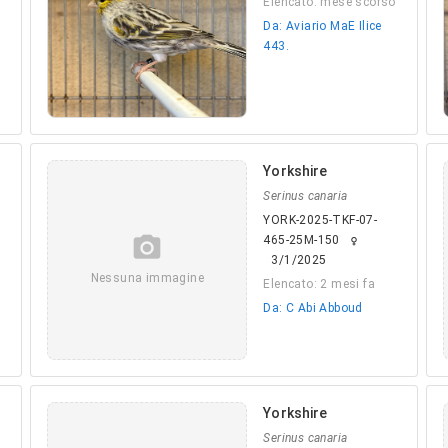
Elencato: mese scorso
o
Da: Aviario MaE Ilice
443.
Yorkshire
Serinus canaria
YORK-2025-TKF-07-
camera_alt
465-25M-150
female
3/1/2025
o
Nessuna immagine
Elencato: 2 mesi fa
Da: C Abi Abboud
Yorkshire
Serinus canaria