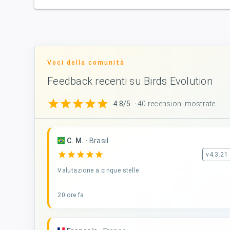
Voci della comunità
Feedback recenti su Birds Evolution
star
star
star
star
star
4.8/5
· 40 recensioni mostrate
C. M.
·
Brasil
star
star
star
star
star
v4.3.21
Valutazione a cinque stelle
20 ore fa