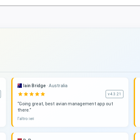
Iain Bridge
·
Australia
star
star
star
star
star
v4.3.21
“Going great, best avian management app out
there.”
l’altro ieri