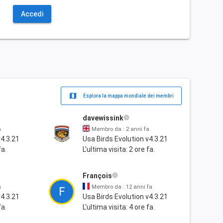
Accedi
map
Esplora la mappa mondiale dei membri
davewissink
a
Membro da : 2 anni fa
v4.3.21
Usa Birds Evolution v4.3.21
fa.
L'ultima visita: 2 ore fa.
François
a
Membro da : 12 anni fa
F
v4.3.21
Usa Birds Evolution v4.3.21
fa.
L'ultima visita: 4 ore fa.