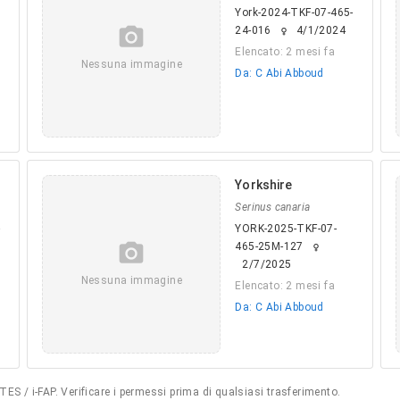
York-2024-TKF-07-465-
camera_alt
24-016
4/1/2024
female
Elencato: 2 mesi fa
Nessuna immagine
Da: C Abi Abboud
Yorkshire
Serinus canaria
-
YORK-2025-TKF-07-
camera_alt
465-25M-127
female
2/7/2025
Nessuna immagine
Elencato: 2 mesi fa
Da: C Abi Abboud
S / i-FAP. Verificare i permessi prima di qualsiasi trasferimento.