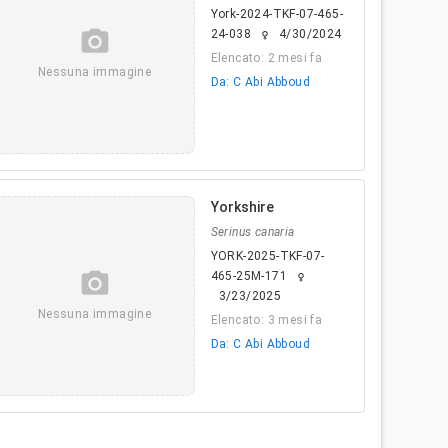
York-2024-TKF-07-465-
camera_alt
24-038
4/30/2024
female
Elencato: 2 mesi fa
Nessuna immagine
Da: C Abi Abboud
Yorkshire
Serinus canaria
YORK-2025-TKF-07-
camera_alt
465-25M-171
female
3/23/2025
Nessuna immagine
Elencato: 3 mesi fa
Da: C Abi Abboud