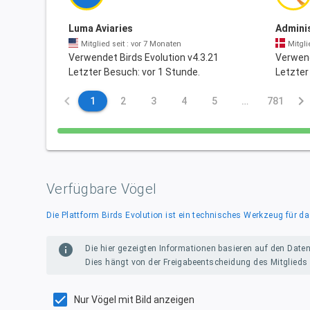
Luma Aviaries
Admini
Mitglied seit : vor 7 Monaten
Mitgli
Verwendet Birds Evolution v4.3.21
Verwend
Letzter Besuch: vor 1 Stunde.
Letzter
keyboard_arrow_left
keyboard_arrow_right
1
2
3
4
5
…
781
Verfügbare Vögel
Die Plattform Birds Evolution ist ein technisches Werkzeug fü
info
Die hier gezeigten Informationen basieren auf den Daten
Dies hängt von der Freigabeentscheidung des Mitglieds a
Nur Vögel mit Bild anzeigen