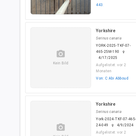
443.
Yorkshire
Serinus canaria
YORK-2025-TKF-07-
camera_alt
465-25M-190
female
4/17/2025
Kein Bild
Aufgelistet: vor 2
Monaten
Von: C Abi Abboud
Yorkshire
Serinus canaria
York-2024-TKF-07-465
camera_alt
24-049
4/9/2024
female
Aufgelistet: vor 2