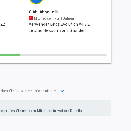
C Abi Abboud
Mitglied seit : vor 2 Jahren
.22
Verwendet Birds Evolution v4.3.21
Letzter Besuch: vor 2 Stunden.
expand_more
icken Sie für weitere Informationen
rprüfen Sie mit dem Mitglied für weitere Details.