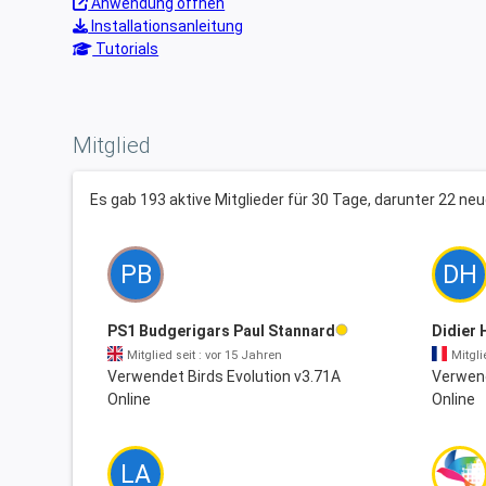
Anwendung öffnen
Installationsanleitung
Tutorials
Mitglied
Es gab 193 aktive Mitglieder für 30 Tage, darunter 22 neu
PB
DH
PS1 Budgerigars Paul Stannard
Didier 
Mitglied seit : vor 15 Jahren
Mitgli
Verwendet Birds Evolution v3.71A
Verwend
Online
Online
LA