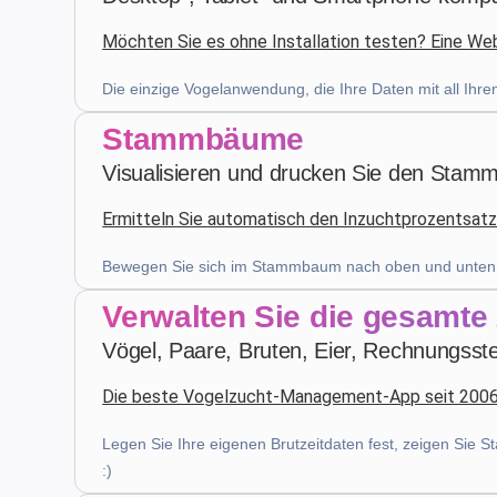
Möchten Sie es ohne Installation testen? Eine Webv
Patrick Salmon
·
France
star
star
star
star
star
v4.3.21
Die einzige Vogelanwendung, die Ihre Daten mit all Ihr
Fünf-Sterne-Bewertung
Stammbäume
Visualisieren und drucken Sie den Stam
vor 4 Wochen
Ermitteln Sie automatisch den Inzuchtprozentsatz
Z. E.
·
Switzerland
Bewegen Sie sich im Stammbaum nach oben und unten un
star
star
star
star
star
v4.3.21
Verwalten Sie die gesamte
Fünf-Sterne-Bewertung
Vögel, Paare, Bruten, Eier, Rechnungsstel
letzten Monat
Die beste Vogelzucht-Management-App seit 200
Legen Sie Ihre eigenen Brutzeitdaten fest, zeigen Sie St
Robert Banasiewicz
·
Polska
:)
star
star
star
star
star
v4.3.21