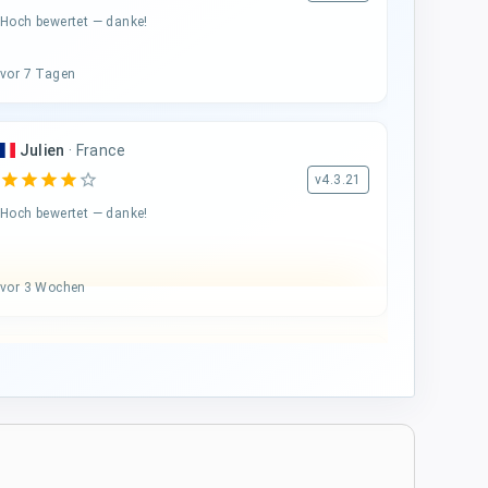
Hoch bewertet — danke!
vor 7 Tagen
Julien
·
France
star
star
star
star
star_border
v4.3.21
Hoch bewertet — danke!
vor 3 Wochen
A...
·
Italy
star
star
star
star
star
v4.3.21
Fünf-Sterne-Bewertung
vor 4 Wochen