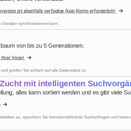
ersion ist ebenfalls verfügbar (kein Konto erforderlich)
bruno peri
·
Italia
star
star
star
star
star
v4.3.21
en Geräten synchronisieren kann.
“ancora qualche piccola integrazione ma andiamo
già molto bene”
mbaum von bis zu 5 Generationen.
letzten Monat
 Ihrer Vögel
Uanderson Andrade
d greifen Sie einfach auf alle Datensätze zu.
star
star
star
star
star
v4.3.21
 Zucht mit intelligenten Suchvorg
Fünf-Sterne-Bewertung
lung, alles kann sortiert werden und es gibt viele S
vor 2 Monaten
6
atistiken an, speichern Sie benutzerdefinierte Suchanfragen und testen
Nhb Bourahmah
·
Kuwait
star
star
star
star
star
v4.3.21