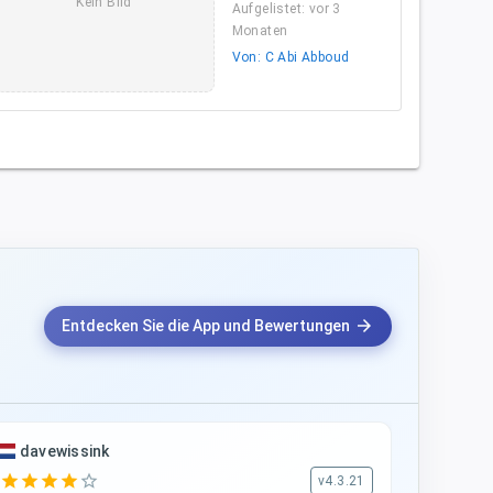
Kein Bild
Aufgelistet: vor 3
Monaten
Von: C Abi Abboud
arrow_forward
Entdecken Sie die App und Bewertungen
davewissink
star
star
star
star
star_border
v4.3.21