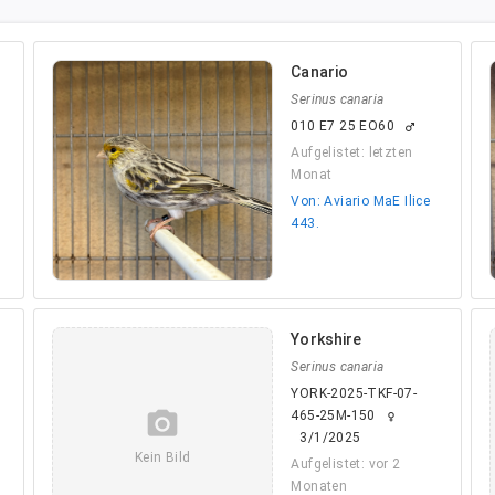
Canario
Serinus canaria
010 E7 25 EO60
male
Aufgelistet: letzten
Monat
Von: Aviario MaE Ilice
443.
Yorkshire
Serinus canaria
YORK-2025-TKF-07-
camera_alt
465-25M-150
female
3/1/2025
Kein Bild
Aufgelistet: vor 2
Monaten