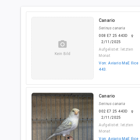
Canario
Serinus canaria
008 E7 25 443D
female
camera_alt
2/11/2025
Aufgelistet: letzten
Kein Bild
Monat
Von: Aviario MaE Ilice
443.
Canario
Serinus canaria
002 E7 25 443D
female
2/11/2025
Aufgelistet: letzten
Monat
Von: Aviario MaE Ilice