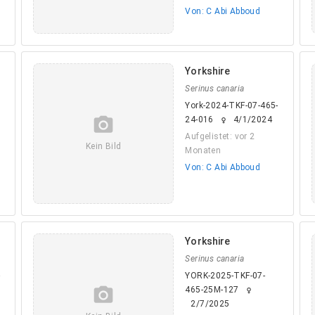
Von: C Abi Abboud
Yorkshire
Serinus canaria
York-2024-TKF-07-465-
camera_alt
24-016
4/1/2024
female
Aufgelistet: vor 2
Kein Bild
Monaten
Von: C Abi Abboud
Yorkshire
Serinus canaria
-
YORK-2025-TKF-07-
camera_alt
465-25M-127
female
2/7/2025