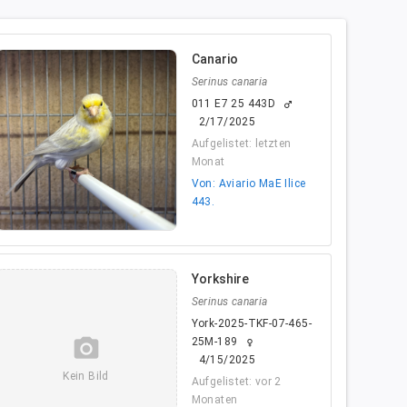
Canario
Serinus canaria
011 E7 25 443D
male
2/17/2025
Aufgelistet: letzten
Monat
Von: Aviario MaE Ilice
443.
Yorkshire
Serinus canaria
York-2025-TKF-07-465-
camera_alt
25M-189
female
4/15/2025
Kein Bild
Aufgelistet: vor 2
Monaten