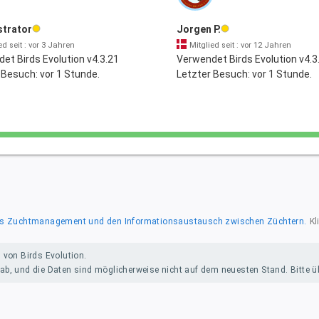
strator
Jorgen P.
ed seit : vor 3 Jahren
Mitglied seit : vor 12 Jahren
et Birds Evolution v4.3.21
Verwendet Birds Evolution v4.3
 Besuch: vor 1 Stunde.
Letzter Besuch: vor 1 Stunde.
r das Zuchtmanagement und den Informationsaustausch zwischen Züchtern.
Kl
 von Birds Evolution.
b, und die Daten sind möglicherweise nicht auf dem neuesten Stand. Bitte übe