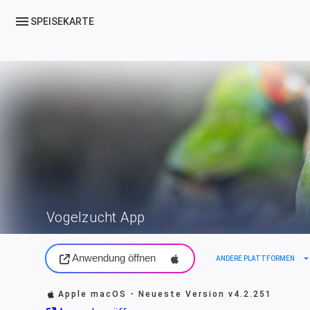
menu
SPEISEKARTE
Vogelzucht App
Anwendung öffnen
arrow_drop_d
ANDERE PLATTFORMEN
Apple macOS - Neueste Version
v4.2.251