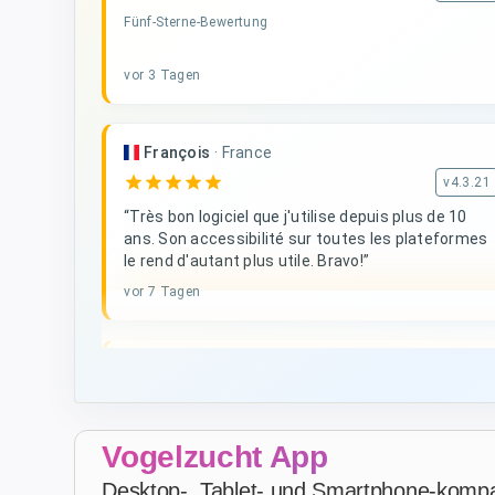
Fünf-Sterne-Bewertung
vor 3 Tagen
François
·
France
star
star
star
star
star
v4.3.21
“Très bon logiciel que j'utilise depuis plus de 10
ans. Son accessibilité sur toutes les plateformes
le rend d'autant plus utile. Bravo!”
vor 7 Tagen
D. V
·
Malta
star
star
star
star
star
v4.3.21
Fünf-Sterne-Bewertung
Vogelzucht App
vor 3 Wochen
Desktop-, Tablet- und Smartphone-kompat