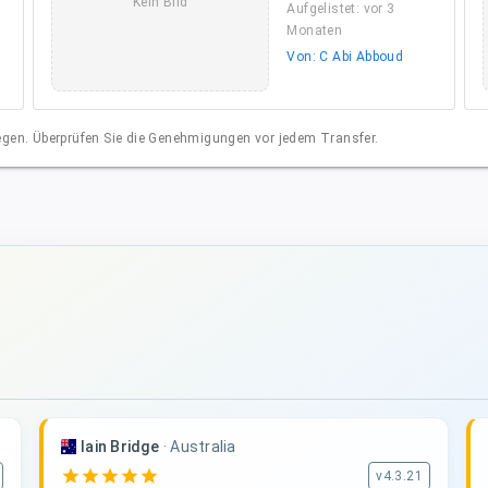
Kein Bild
Aufgelistet: vor 3
Monaten
Von: C Abi Abboud
liegen. Überprüfen Sie die Genehmigungen vor jedem Transfer.
Iain Bridge
·
Australia
star
star
star
star
star
v4.3.21