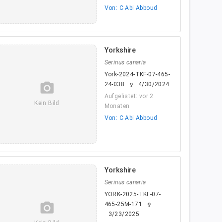
Von: C Abi Abboud
Yorkshire
Serinus canaria
York-2024-TKF-07-465-
camera_alt
24-038
4/30/2024
female
Aufgelistet: vor 2
Kein Bild
Monaten
Von: C Abi Abboud
Yorkshire
Serinus canaria
YORK-2025-TKF-07-
camera_alt
465-25M-171
female
3/23/2025