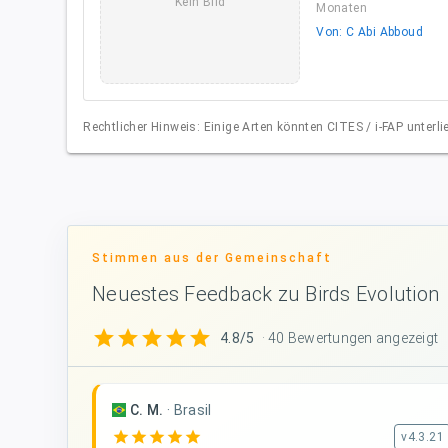
Kein Bild
Monaten
Von: C Abi Abboud
Rechtlicher Hinweis: Einige Arten könnten CITES / i-FAP unter
Stimmen aus der Gemeinschaft
Neuestes Feedback zu Birds Evolution
star
star
star
star
star
4.8/5
· 40 Bewertungen angezeigt
C. M.
·
Brasil
star
star
star
star
star
v4.3.21