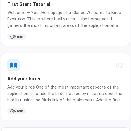
First Start Tutorial
Welcome — Your Homepage at a Glance Welcome to Birds
Evolution. This is where it all starts — the homepage. It
gathers the most important areas of the application at a
glance: your birds, your pairs, and your planned events. Every
5 min
other part of the app is just one tap away from …
02
Add your birds
Add your birds One of the most important aspects of the
application is to add the birds tracked by it. Let us open the
bird list using the Birds link of the main menu. Add the first
bird From the bird list, the New button opens a bird card
5 min
showing all the important fields relate…