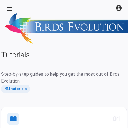
account_circle
menu
Tutorials
Step-by-step guides to help you get the most out of Birds
Evolution
4 tutorials
01