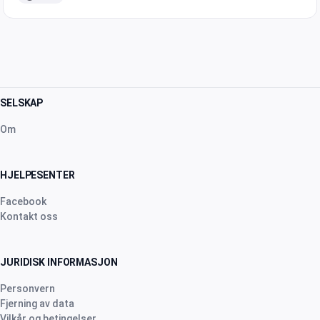
Choisissez le mâle, choisissez la femelle, attribu…
SELSKAP
Om
HJELPESENTER
Facebook
Kontakt oss
JURIDISK INFORMASJON
Personvern
Fjerning av data
Vilkår og betingelser