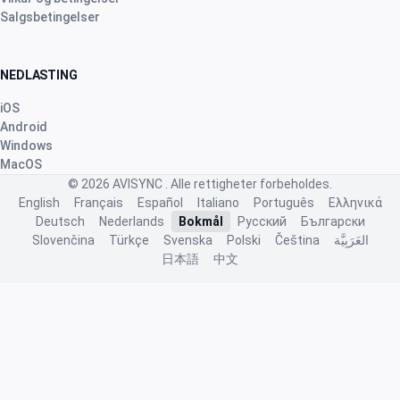
Salgsbetingelser
NEDLASTING
iOS
Android
Windows
MacOS
© 2026
AVISYNC
. Alle rettigheter forbeholdes.
English
Français
Español
Italiano
Português
Ελληνικά
Deutsch
Nederlands
Bokmål
Русский
Български
Slovenčina
Türkçe
Svenska
Polski
Čeština
العَرَبِيَّة
日本語
中文