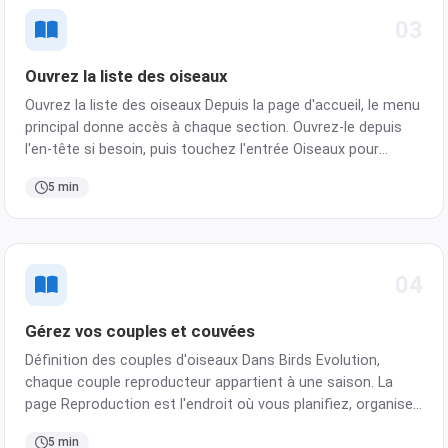
03
Ouvrez la liste des oiseaux
Ouvrez la liste des oiseaux Depuis la page d'accueil, le menu
principal donne accès à chaque section. Ouvrez-le depuis
l'en-tête si besoin, puis touchez l'entrée Oiseaux pour
arriver sur la liste des oiseaux. Ajoutez plusieurs oiseaux à
5 min
la fois Vous pouvez créer rapidement plusi…
04
Gérez vos couples et couvées
Définition des couples d'oiseaux Dans Birds Evolution,
chaque couple reproducteur appartient à une saison. La
page Reproduction est l'endroit où vous planifiez, organisez
et suivez chaque couple, toute la saison. Créez un couple
5 min