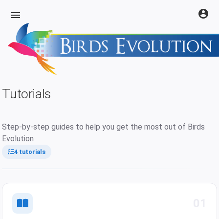
account_circle
menu
Tutorials
Step-by-step guides to help you get the most out of Birds
Evolution
4 tutorials
01