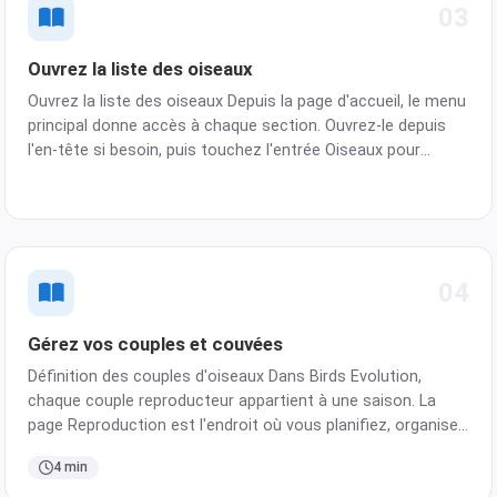
03
Ouvrez la liste des oiseaux
Ouvrez la liste des oiseaux Depuis la page d'accueil, le menu
principal donne accès à chaque section. Ouvrez-le depuis
l'en-tête si besoin, puis touchez l'entrée Oiseaux pour
arriver sur la liste des oiseaux. Ajoutez plusieurs oiseaux à
la fois Vous pouvez créer rapidement plusi…
04
Gérez vos couples et couvées
Définition des couples d'oiseaux Dans Birds Evolution,
chaque couple reproducteur appartient à une saison. La
page Reproduction est l'endroit où vous planifiez, organisez
et suivez chaque couple, toute la saison. Créez un couple
4 min
Choisissez le mâle, choisissez la femelle, attribu…