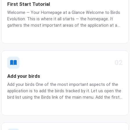
First Start Tutorial
Welcome — Your Homepage at a Glance Welcome to Birds
Evolution. This is where it all starts — the homepage. It
gathers the most important areas of the application at a
glance: your birds, your pairs, and your planned events. Every
other part of the app is just one tap away from …
02
Add your birds
Add your birds One of the most important aspects of the
application is to add the birds tracked by it. Let us open the
bird list using the Birds link of the main menu. Add the first
bird From the bird list, the New button opens a bird card
showing all the important fields relate…