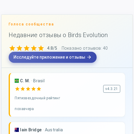
Голоса сообщества
Недавние отзывы о Birds Evolution
star
star
star
star
star
4.8/5
· Показано отзывов: 40
arrow_forward
Исследуйте приложение и отзывы
C. M.
·
Brasil
star
star
star
star
star
v4.3.21
Пятизвездочный рейтинг
позавчера
Iain Bridge
·
Australia