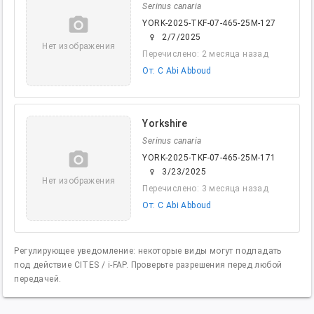
Serinus canaria
camera_alt
YORK-2025-TKF-07-465-25M-127
2/7/2025
female
Нет изображения
Перечислено: 2 месяца назад
От: C Abi Abboud
Yorkshire
Serinus canaria
camera_alt
YORK-2025-TKF-07-465-25M-171
3/23/2025
female
Нет изображения
Перечислено: 3 месяца назад
От: C Abi Abboud
Регулирующее уведомление: некоторые виды могут подпадать
под действие CITES / i-FAP. Проверьте разрешения перед любой
передачей.