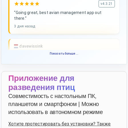
star
star
star
star
star
v4.3.21
“Going great, best avian management app out
there.”
3 дня назад
davewissink
star
star
star
star
star_border
Показать больше...
v4.3.21
Высокая оценка — спасибо!
6 дней назад
Приложение для
разведения птиц
François
·
France
Совместимость с настольным ПК,
star
star
star
star
star
v4.3.21
планшетом и смартфоном | Можно
“Très bon logiciel que j'utilise depuis plus de 10 ans.
использовать в автономном режиме
Son accessibilité sur toutes les plateformes le rend
d'autant plus utile. Bravo!”
Хотите протестировать без установки? Также