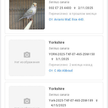
Serinus canaria
002 E7 25 443D
2/11/2025
female
Перечислено: в прошлом месяце
От: Aviario MaE Ilice 443.
Yorkshire
Serinus canaria
camera_alt
YORK-2025-TKF-07-465-25M-150
3/1/2025
female
Нет изображения
Перечислено: 2 месяца назад
От: C Abi Abboud
Yorkshire
Serinus canaria
camera_alt
York-2025-TKF-07-465-25M-189
female
4/15/2025