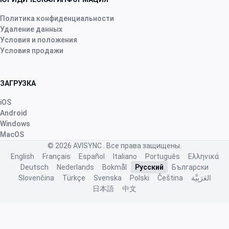
star
star
star
star
star
v4.3.21
Политика конфиденциальности
Пятизвездочный рейтинг
Удаление данных
Условия и положения
2 месяца назад
Условия продажи
ЗАГРУЗКА
star
star
star
star
star
v4.2.318
iOS
“Best app ever!”
Android
Windows
2 месяца назад
MacOS
© 2026
AVISYNC
. Все права защищены.
English
Français
Español
Italiano
Português
Ελληνικά
Wackes à Plumes
·
France
Deutsch
Nederlands
Bokmål
Русский
Български
star
star
star
star
star
v4.3.21
Slovenčina
Türkçe
Svenska
Polski
Čeština
العَرَبِيَّة
日本語
中文
“Au top avec énormément de possibilités
indispensable pour un suivi d'élévage”
2 месяца назад