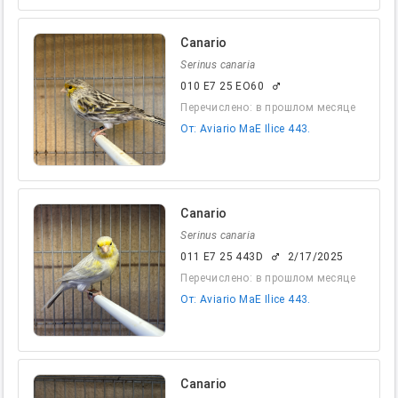
Canario
Serinus canaria
010 E7 25 EO60
male
Перечислено: в прошлом месяце
От: Aviario MaE Ilice 443.
Canario
Serinus canaria
011 E7 25 443D
2/17/2025
male
Перечислено: в прошлом месяце
От: Aviario MaE Ilice 443.
Canario