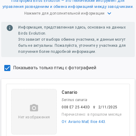
Платформа Birds Evolution — это технический инструмент для
управления разведением и обмена информацией между заводчиками.
expand_more
Нажмите для дополнительной информации
info
Информация, представленная здесь, основана на данных
Birds Evolution.
Это зависит от выбора обмена участника, и данные могут
быть не актуальны. Пожалуйста, уточните у участника для
получения более подробной информации.
Показывать только птиц с фотографией
Canario
Serinus canaria
camera_alt
008 E7 25 443D
2/11/2025
female
Перечислено: в прошлом месяце
Нет изображения
От: Aviario MaE Ilice 443.