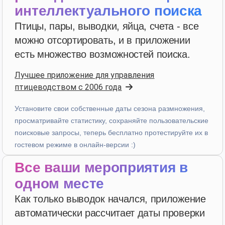
Пятизвездочный рейтинг
интеллектуального поиска
Птицы, пары, выводки, яйца, счета - все
3 недели назад
можно отсортировать, и в приложении
есть множество возможностей поиска.
PHILIPPE JAUFFRIT
·
France
star
star
star
star
star_border
v4.3.21
Лучшее приложение для управления
птицеводством с 2006 года
“Je rencontre des bugues”
3 недели назад
Установите свои собственные даты сезона размножения,
просматривайте статистику, сохраняйте пользовательские
поисковые запросы, теперь бесплатно протестируйте их в
A...
·
Italy
гостевом режиме в онлайн-версии :)
star
star
star
star
star
v4.3.21
Все ваши мероприятия в
Пятизвездочный рейтинг
одном месте
3 недели назад
Как только выводок начался, приложение
автоматически рассчитает даты проверки
Patrick Salmon
·
France