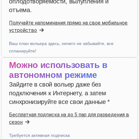
оплодотворяемости, вылупления и
star
star
star
star
star
v4.3.21
отъема.
Пятизвездочный рейтинг
Получайте напоминания прямо на свое мобильное
4 недели назад
устройство
Ваш план вольера здесь, ничего не забывайте, все
bruno peri
·
Italia
спланируйте!
star
star
star
star
star
v4.3.21
Можно использовать в
“ancora qualche piccola integrazione ma andiamo
già molto bene”
автономном режиме
4 недели назад
Зайдите в свой вольер даже без
подключения к Интернету, а затем
синхронизируйте все свои данные *
Hans van de wetering
·
Nederland
star
star
star
star
star_border
v4.3.21
Бесплатная подписка на до 5 пар для разведения в
“Te veel kans op foutieve ingave van data. Wordt te
сезон
complex door uitbreiding mogelijkheden.”
Требуется активная подписка
в прошлом месяце