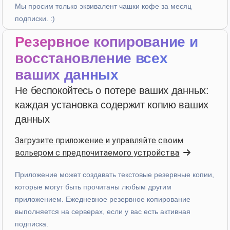
Мы просим только эквивалент чашки кофе за месяц
подписки. :)
Z. E.
·
Switzerland
Резервное копирование и
star
star
star
star
star
v4.3.21
восстановление всех
Пятизвездочный рейтинг
ваших данных
в прошлом месяце
Не беспокойтесь о потере ваших данных:
каждая установка содержит копию ваших
Uanderson Andrade
данных
star
star
star
star
star
v4.3.21
Загрузите приложение и управляйте своим
Пятизвездочный рейтинг
вольером с предпочитаемого устройства
2 месяца назад
Приложение может создавать текстовые резервные копии,
которые могут быть прочитаны любым другим
приложением. Ежедневное резервное копирование
выполняется на серверах, если у вас есть активная
star
star
star
star
star
v4.3.21
подписка.
“Sinto falta de poder criar novas categorias nas