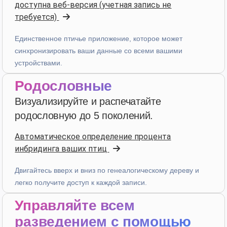
6 дней назад
доступна веб-версия (учетная запись не
требуется)
D. P.
Единственное птичье приложение, которое может
синхронизировать ваши данные со всеми вашими
star
star
star
star
star_border
v4.3.21
устройствами.
Высокая оценка — спасибо!
Родословные
2 недели назад
Визуализируйте и распечатайте
родословную до 5 поколений.
Julien
·
France
star
star
star
star
star_border
v4.3.21
Автоматическое определение процента
инбридинга ваших птиц
Высокая оценка — спасибо!
2 недели назад
Двигайтесь вверх и вниз по генеалогическому дереву и
легко получите доступ к каждой записи.
Управляйте всем
D. V
·
Malta
star
star
star
star
star
разведением с помощью
v4.3.21