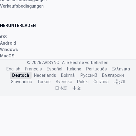
Verkaufsbedingungen
HERUNTERLADEN
iOS
Android
Windows
MacOS
© 2026
AVISYNC
. Alle Rechte vorbehalten.
English
Français
Español
Italiano
Português
Ελληνικά
Deutsch
Nederlands
Bokmål
Русский
Български
Slovenčina
Türkçe
Svenska
Polski
Čeština
العَرَبِيَّة
日本語
中文