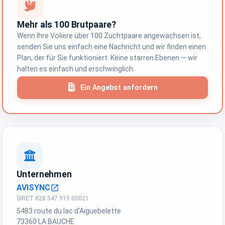
Mehr als 100 Brutpaare?
Wenn Ihre Voliere über 100 Zuchtpaare angewachsen ist,
senden Sie uns einfach eine Nachricht und wir finden einen
Plan, der für Sie funktioniert. Keine starren Ebenen — wir
halten es einfach und erschwinglich.
Ein Angebot anfordern
Unternehmen
AVISYNC
open_in_new
SIRET 828 547 919 00021
5483 route du lac d'Aiguebelette
73360 LA BAUCHE