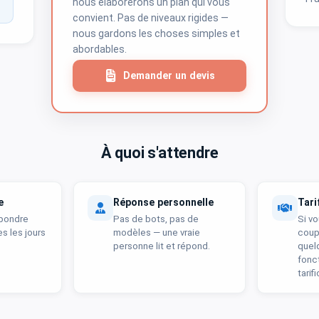
nous élaborerons un plan qui vous
convient. Pas de niveaux rigides —
nous gardons les choses simples et
abordables.
Demander un devis
À quoi s'attendre
e
Réponse personnelle
Tari
épondre
Pas de bots, pas de
Si v
s les jours
modèles — une vraie
coup
personne lit et répond.
quel
fonc
tarif