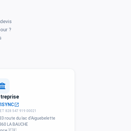
devis
jour ?
s
treprise
VISYNC
open_in_new
ET 828 547 919 00021
83 route du lac d'Aiguebelette
360 LA BAUCHE
ance 🇫🇷