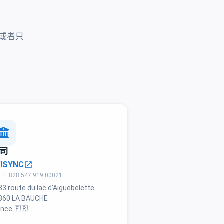
或者只
司
VISYNC
open_in_new
ET 828 547 919 00021
83 route du lac d'Aiguebelette
360 LA BAUCHE
ance 🇫🇷