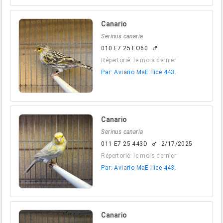
Canario
Serinus canaria
010 E7 25 EO60
male
Répertorié: le mois dernier
Par: Aviario MaE Ilice 443.
Canario
Serinus canaria
011 E7 25 443D
2/17/2025
male
Répertorié: le mois dernier
Par: Aviario MaE Ilice 443.
Canario