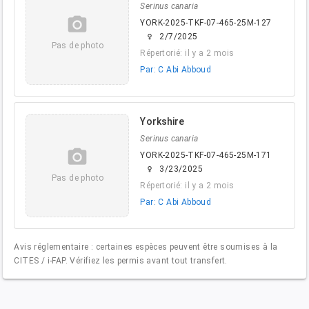
Serinus canaria
camera_alt
YORK-2025-TKF-07-465-25M-127
2/7/2025
female
Pas de photo
Répertorié: il y a 2 mois
Par: C Abi Abboud
Yorkshire
Serinus canaria
camera_alt
YORK-2025-TKF-07-465-25M-171
3/23/2025
female
Pas de photo
Répertorié: il y a 2 mois
Par: C Abi Abboud
Avis réglementaire : certaines espèces peuvent être soumises à la
CITES / i-FAP. Vérifiez les permis avant tout transfert.