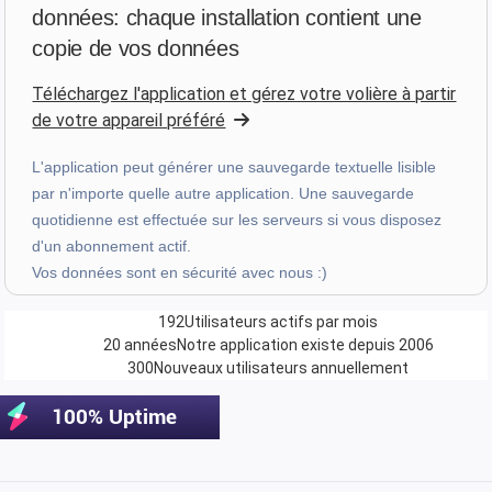
données: chaque installation contient une
Z. E.
·
Switzerland
copie de vos données
star
star
star
star
star
v4.3.21
Téléchargez l'application et gérez votre volière à partir
Évaluation cinq étoiles
de votre appareil préféré
le mois dernier
L'application peut générer une sauvegarde textuelle lisible
par n'importe quelle autre application. Une sauvegarde
Uanderson Andrade
quotidienne est effectuée sur les serveurs si vous disposez
star
star
star
star
star
v4.3.21
d'un abonnement actif.
Vos données sont en sécurité avec nous :)
Évaluation cinq étoiles
le mois dernier
192
Utilisateurs actifs par mois
20 années
Notre application existe depuis 2006
300
Nouveaux utilisateurs annuellement
star
star
star
star
star
v4.3.21
“Sinto falta de poder criar novas categorias nas
faturas e nas despesa”