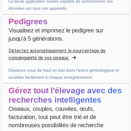
La seule application aviaire capable de synchroniser vos
données sur tous vos appareils.
Julien
·
France
Pedigrees
star
star
star
star
star_border
v4.3.21
Visualisez et imprimez le pedigree sur
Très bien noté — merci!
jusqu'à 5 générations.
il y a 2 semaines
Détectez automatiquement le pourcentage de
consanguinité de vos oiseaux
D. V
·
Malta
Déplacez-vous de haut en bas dans l'arbre généalogique et
star
star
star
star
star
v4.3.21
accédez facilement à chaque enregistrement.
Évaluation cinq étoiles
Gérez tout l'élevage avec des
il y a 3 semaines
recherches intelligentes
Oiseaux, couples, couvées, œufs,
C. M.
·
Brasil
facturation, tout peut être trié et de
star
star
star
star
star
v4.3.21
nombreuses possibilités de recherche
“Tudo bom”