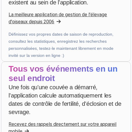
existent au sein de l'application.
il y a 3 semaines
La meilleure application de gestion de l'élevage
d'oiseaux depuis 2006
PHILIPPE JAUFFRIT
·
France
Définissez vos propres dates de saison de reproduction,
star
star
star
star
star_border
v4.3.21
consultez les statistiques, enregistrez les recherches
“Je rencontre des bugues”
personnalisées, testez-le maintenant librement en mode
il y a 3 semaines
invité sur la version en ligne :)
Tous vos événements en un
A...
·
Italy
seul endroit
star
star
star
star
star
v4.3.21
Une fois qu'une couvée a démarré,
Évaluation cinq étoiles
l'application calcule automatiquement les
il y a 3 semaines
dates de contrôle de fertilité, d'éclosion et de
sevrage.
Patrick Salmon
·
France
Recevez des rappels directement sur votre appareil
star
star
star
star
star
v4.3.21
mobile