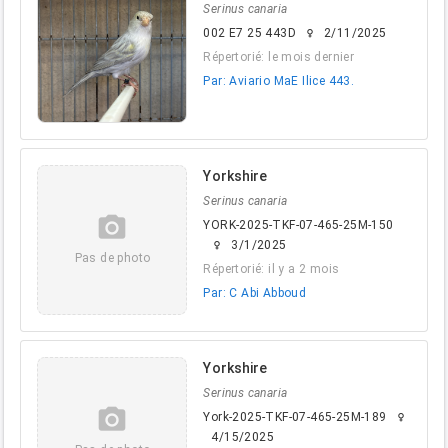
Serinus canaria
002 E7 25 443D
2/11/2025
female
Répertorié: le mois dernier
Par: Aviario MaE Ilice 443.
Yorkshire
Serinus canaria
camera_alt
YORK-2025-TKF-07-465-25M-150
3/1/2025
female
Pas de photo
Répertorié: il y a 2 mois
Par: C Abi Abboud
Yorkshire
Serinus canaria
camera_alt
York-2025-TKF-07-465-25M-189
female
4/15/2025