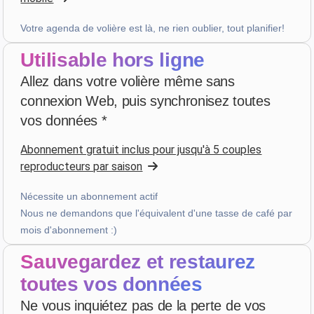
Évaluation cinq étoiles
Votre agenda de volière est là, ne rien oublier, tout planifier!
il y a 4 semaines
Utilisable hors ligne
Allez dans votre volière même sans
bruno peri
·
Italia
connexion Web, puis synchronisez toutes
star
star
star
star
star
v4.3.21
vos données *
“ancora qualche piccola integrazione ma andiamo
già molto bene”
Abonnement gratuit inclus pour jusqu'à 5 couples
il y a 4 semaines
reproducteurs par saison
Nécessite un abonnement actif
Hans van de wetering
·
Nederland
Nous ne demandons que l'équivalent d'une tasse de café par
mois d'abonnement :)
star
star
star
star
star_border
v4.3.21
“Te veel kans op foutieve ingave van data. Wordt te
Sauvegardez et restaurez
complex door uitbreiding mogelijkheden.”
toutes vos données
le mois dernier
Ne vous inquiétez pas de la perte de vos