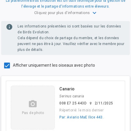
La plateforme Birds Evolution est un outil technique pour la gestion de
l'élevage et le partage d'informations entre éleveurs.
expand_more
Cliquez pour plus d'informations
info
Les informations présentées ici sont basées sur les données
de Birds Evolution.
Cela dépend du choix de partage du membre, et les données
peuvent ne pas être à jour. Veuillez vérifier avec le membre pour
plus de détails.
Afficher uniquement les oiseaux avec photo
Canario
Serinus canaria
camera_alt
008 E7 25 443D
2/11/2025
female
Répertorié: le mois dernier
Pas de photo
Par: Aviario MaE Ilice 443.