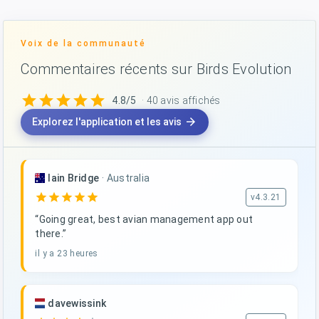
Voix de la communauté
Commentaires récents sur Birds Evolution
star
star
star
star
star
4.8/5
· 40 avis affichés
arrow_forward
Explorez l'application et les avis
Iain Bridge
·
Australia
star
star
star
star
star
v4.3.21
“Going great, best avian management app out
there.”
il y a 23 heures
davewissink