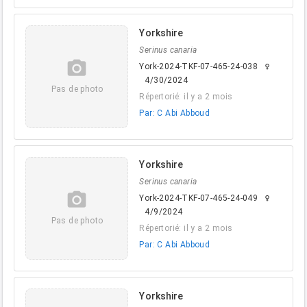
Yorkshire
Serinus canaria
camera_alt
York-2024-TKF-07-465-24-038
female
4/30/2024
Pas de photo
Répertorié: il y a 2 mois
Par: C Abi Abboud
Yorkshire
Serinus canaria
camera_alt
York-2024-TKF-07-465-24-049
female
4/9/2024
Pas de photo
Répertorié: il y a 2 mois
Par: C Abi Abboud
Yorkshire