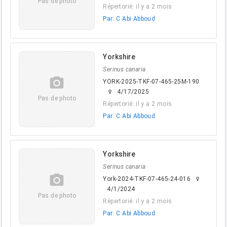
Pas de photo
Répertorié: il y a 2 mois
Par: C Abi Abboud
Yorkshire
Serinus canaria
camera_alt
YORK-2025-TKF-07-465-25M-190
4/17/2025
female
Pas de photo
Répertorié: il y a 2 mois
Par: C Abi Abboud
Yorkshire
Serinus canaria
camera_alt
York-2024-TKF-07-465-24-016
female
4/1/2024
Pas de photo
Répertorié: il y a 2 mois
Par: C Abi Abboud