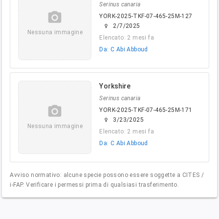
Serinus canaria
camera_alt
YORK-2025-TKF-07-465-25M-127
2/7/2025
female
Nessuna immagine
Elencato: 2 mesi fa
Da: C Abi Abboud
Yorkshire
Serinus canaria
camera_alt
YORK-2025-TKF-07-465-25M-171
3/23/2025
female
Nessuna immagine
Elencato: 2 mesi fa
Da: C Abi Abboud
Avviso normativo: alcune specie possono essere soggette a CITES /
i-FAP. Verificare i permessi prima di qualsiasi trasferimento.