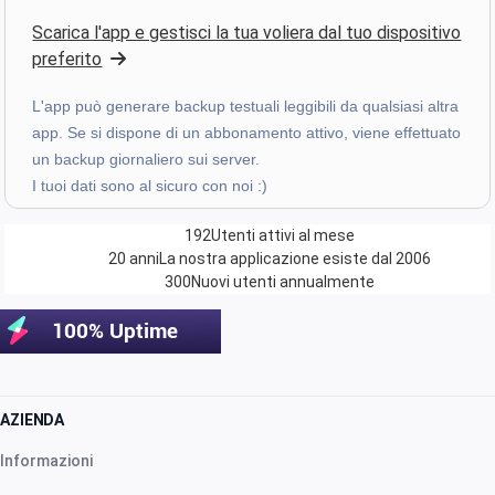
Scarica l'app e gestisci la tua voliera dal tuo dispositivo
Z. E.
·
Switzerland
preferito
star
star
star
star
star
v4.3.21
L'app può generare backup testuali leggibili da qualsiasi altra
Valutazione a cinque stelle
app. Se si dispone di un abbonamento attivo, viene effettuato
mese scorso
un backup giornaliero sui server.
I tuoi dati sono al sicuro con noi :)
Uanderson Andrade
192
Utenti attivi al mese
star
star
star
star
star
v4.3.21
20 anni
La nostra applicazione esiste dal 2006
300
Nuovi utenti annualmente
Valutazione a cinque stelle
mese scorso
AZIENDA
star
star
star
star
star
v4.3.21
Informazioni
“Sinto falta de poder criar novas categorias nas
faturas e nas despesa”