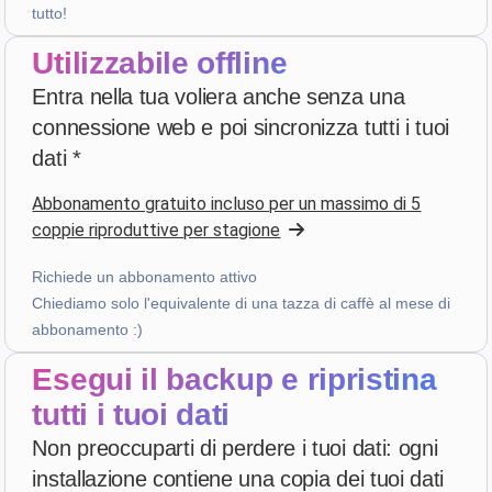
tutto!
Valutazione a cinque stelle
Utilizzabile offline
4 settimane fa
Entra nella tua voliera anche senza una
connessione web e poi sincronizza tutti i tuoi
bruno peri
·
Italia
dati *
star
star
star
star
star
v4.3.21
Abbonamento gratuito incluso per un massimo di 5
“ancora qualche piccola integrazione ma andiamo
coppie riproduttive per stagione
già molto bene”
4 settimane fa
Richiede un abbonamento attivo
Chiediamo solo l'equivalente di una tazza di caffè al mese di
abbonamento :)
Hans van de wetering
·
Nederland
star
star
star
star
star_border
Esegui il backup e ripristina
v4.3.21
“Te veel kans op foutieve ingave van data. Wordt te
tutti i tuoi dati
complex door uitbreiding mogelijkheden.”
Non preoccuparti di perdere i tuoi dati: ogni
mese scorso
installazione contiene una copia dei tuoi dati