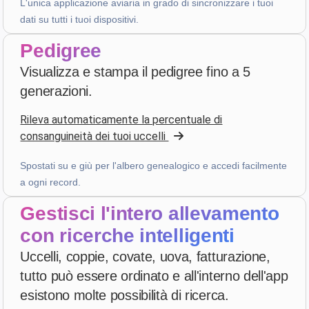
L'unica applicazione aviaria in grado di sincronizzare i tuoi
dati su tutti i tuoi dispositivi.
D. P.
Pedigree
star
star
star
star
star_border
v4.3.21
Visualizza e stampa il pedigree fino a 5
Molto apprezzato — grazie!
generazioni.
2 settimane fa
Rileva automaticamente la percentuale di
consanguineità dei tuoi uccelli
Julien
·
France
Spostati su e giù per l'albero genealogico e accedi facilmente
star
star
star
star
star_border
v4.3.21
a ogni record.
Molto apprezzato — grazie!
Gestisci l'intero allevamento
2 settimane fa
con ricerche intelligenti
Uccelli, coppie, covate, uova, fatturazione,
D. V
·
Malta
tutto può essere ordinato e all'interno dell'app
star
star
star
star
star
v4.3.21
esistono molte possibilità di ricerca.
Valutazione a cinque stelle