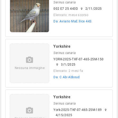
Serinus canaria
002 E7 25 443D
2/11/2025
female
Elencato: mese scorso
Da: Aviario MaE Ilice 443.
Yorkshire
Serinus canaria
camera_alt
YORK-2025-TKF-07-465-25M-150
3/1/2025
female
Nessuna immagine
Elencato: 2 mesi fa
Da: C Abi Abboud
Yorkshire
Serinus canaria
camera_alt
York-2025-TKF-07-465-25M-189
female
4/15/2025