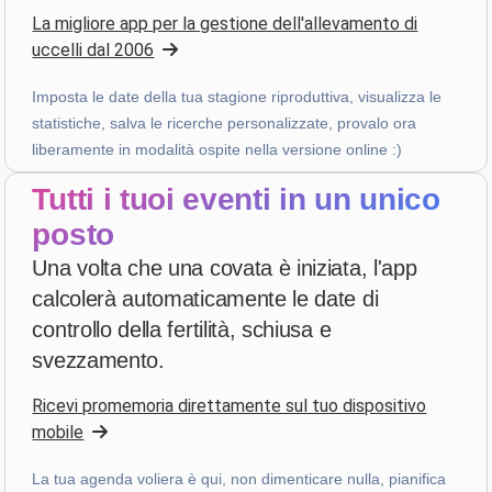
La migliore app per la gestione dell'allevamento di
3 settimane fa
uccelli dal 2006
Imposta le date della tua stagione riproduttiva, visualizza le
PHILIPPE JAUFFRIT
·
France
statistiche, salva le ricerche personalizzate, provalo ora
star
star
star
star
star_border
v4.3.21
liberamente in modalità ospite nella versione online :)
“Je rencontre des bugues”
Tutti i tuoi eventi in un unico
3 settimane fa
posto
Una volta che una covata è iniziata, l'app
A...
·
Italy
calcolerà automaticamente le date di
star
star
star
star
star
v4.3.21
controllo della fertilità, schiusa e
Valutazione a cinque stelle
svezzamento.
3 settimane fa
Ricevi promemoria direttamente sul tuo dispositivo
mobile
Patrick Salmon
·
France
La tua agenda voliera è qui, non dimenticare nulla, pianifica
star
star
star
star
star
v4.3.21