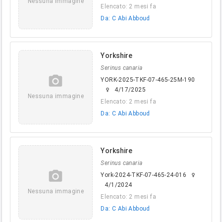
Nessuna immagine
Elencato: 2 mesi fa
Da: C Abi Abboud
Yorkshire
Serinus canaria
camera_alt
YORK-2025-TKF-07-465-25M-190
4/17/2025
female
Nessuna immagine
Elencato: 2 mesi fa
Da: C Abi Abboud
Yorkshire
Serinus canaria
camera_alt
York-2024-TKF-07-465-24-016
female
4/1/2024
Nessuna immagine
Elencato: 2 mesi fa
Da: C Abi Abboud