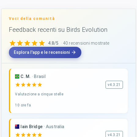
Voci della comunità
Feedback recenti su Birds Evolution
star
star
star
star
star
4.8/5
· 40 recensioni mostrate
arrow_forward
Esplora l'app e le recensioni
C. M.
·
Brasil
star
star
star
star
star
v4.3.21
Valutazione a cinque stelle
10 ore fa
Iain Bridge
·
Australia
star
star
star
star
star
v4.3.21