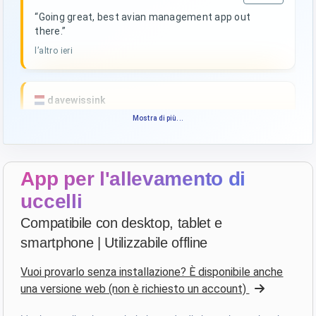
“Going great, best avian management app out
there.”
l’altro ieri
davewissink
star
star
star
star
star_border
Mostra di più...
v4.3.21
Molto apprezzato — grazie!
4 giorni fa
App per l'allevamento di
uccelli
François
·
France
Compatibile con desktop, tablet e
star
star
star
star
star
v4.3.21
smartphone | Utilizzabile offline
“Très bon logiciel que j'utilise depuis plus de 10 ans.
Vuoi provarlo senza installazione? È disponibile anche
Son accessibilité sur toutes les plateformes le rend
d'autant plus utile. Bravo!”
una versione web (non è richiesto un account)
5 giorni fa