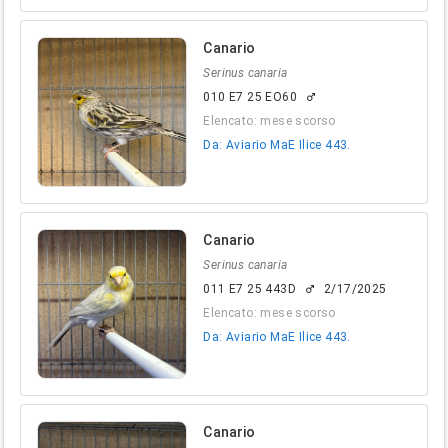
Canario
Serinus canaria
010 E7 25 EO60
male
Elencato: mese scorso
Da: Aviario MaE Ilice 443.
Canario
Serinus canaria
011 E7 25 443D
2/17/2025
male
Elencato: mese scorso
Da: Aviario MaE Ilice 443.
Canario