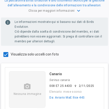
La piattaforma Birds Evolution è uno strumento tecnico per la gestione
dell'allevamento e la condivisione delle informazioni tra allevatori.
expand_more
Clicca per maggiori informazioni
info
Le informazioni mostrate qui si basano sui dati di Birds
Evolution.
Ciò dipende dalla scelta di condivisione del membro, e i dati
potrebbero non essere aggiornati. Si prega di controllare con il
membro per ulteriori dettagli.
Visualizza solo uccelli con foto
Canario
Serinus canaria
camera_alt
008 E7 25 443D
2/11/2025
female
Elencato: mese scorso
Nessuna immagine
Da: Aviario MaE Ilice 443.