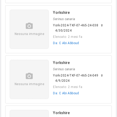
Yorkshire
Serinus canaria
camera_alt
York-2024-TKF-07-465-24-038
female
4/30/2024
Nessuna immagine
Elencato: 2 mesi fa
Da: C Abi Abboud
Yorkshire
Serinus canaria
camera_alt
York-2024-TKF-07-465-24-049
female
4/9/2024
Nessuna immagine
Elencato: 2 mesi fa
Da: C Abi Abboud
Yorkshire