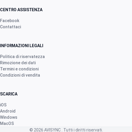
2 mesi fa
CENTRO ASSISTENZA
Facebook
Contattaci
Robert Banasiewicz
·
Polska
star
star
star
star
star
v4.3.21
“Doskonała aplikacja zapewniająca prawidłową
INFORMAZIONI LEGALI
kontrolę na hodowlą. Dziękuję”
Politica di riservatezza
2 mesi fa
Rimozione dei dati
Termini e condizioni
Condizioni di vendita
Nhb Bourahmah
·
Kuwait
star
star
star
star
star
v4.3.21
SCARICA
“No app like this one”
iOS
2 mesi fa
Android
Windows
MacOS
J.ã. F.
·
Portugal
© 2026
AVISYNC
. Tutti i diritti riservati.