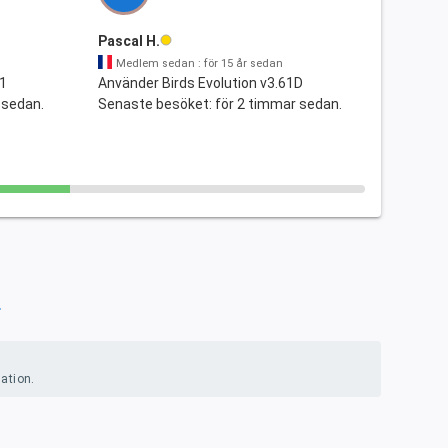
Pascal H.
Medlem sedan : för 15 år sedan
21
Använder Birds Evolution v3.61D
 sedan.
Senaste besöket: för 2 timmar sedan.
more
ation.