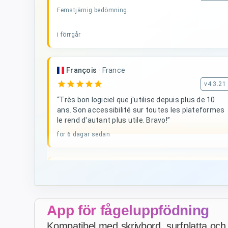
Femstjärnig bedömning
i förrgår
François
·
France
star
star
star
star
star
v4.3.21
“Très bon logiciel que j'utilise depuis plus de 10
ans. Son accessibilité sur toutes les plateformes
le rend d'autant plus utile. Bravo!”
för 6 dagar sedan
D. V
·
Malta
star
star
star
star
star
v4.3.21
Femstjärnig bedömning
App för fågeluppfödning
för 3 veckor sedan
Kompatibel med skrivbord, surfplatta och