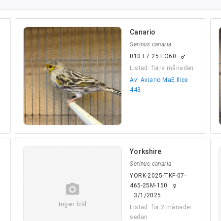
Canario
Serinus canaria
010 E7 25 EO60
male
Listad: förra månaden
Av: Aviario MaE Ilice
443.
Yorkshire
Serinus canaria
YORK-2025-TKF-07-
camera_alt
465-25M-150
female
3/1/2025
Ingen bild
Listad: för 2 månader
sedan