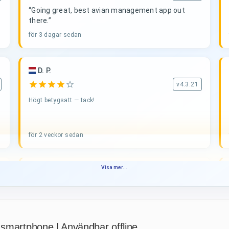
“Going great, best avian management app out
there.”
för 3 dagar sedan
D. P.
star
star
star
star
star_border
v4.3.21
Högt betygsatt — tack!
för 2 veckor sedan
Visa mer...
PHILIPPE JAUFFRIT
·
France
star
star
star
star
star_border
v4.3.21
“Je rencontre des bugues”
för 3 veckor sedan
 smartphone | Användbar offline