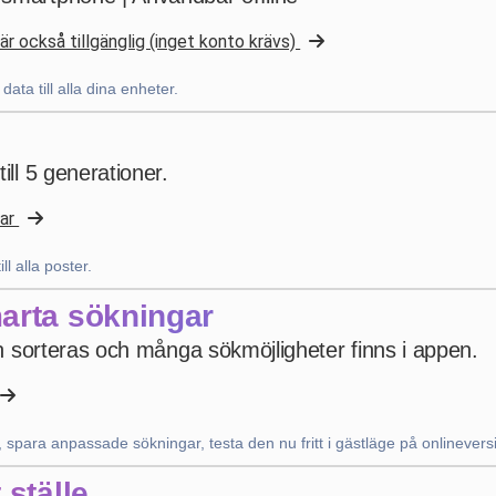
är också tillgänglig (inget konto krävs)
bruno peri
·
Italia
star
star
star
star
star
v4.3.21
ta till alla dina enheter.
“ancora qualche piccola integrazione ma andiamo
già molto bene”
ill 5 generationer.
för 4 veckor sedan
lar
Uanderson Andrade
ll alla poster.
star
star
star
star
star
v4.3.21
arta sökningar
Femstjärnig bedömning
kan sorteras och många sökmöjligheter finns i appen.
för 2 månader sedan
, spara anpassade sökningar, testa den nu fritt i gästläge på onlinevers
Nhb Bourahmah
·
Kuwait
star
star
star
star
star
v4.3.21
 ställe