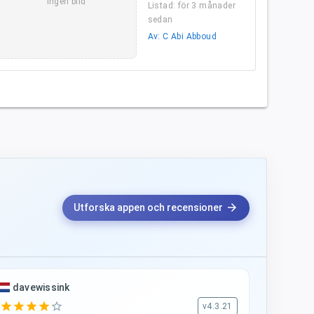
Ingen bild
Listad: för 3 månader
sedan
Av: C Abi Abboud
arrow_forward
Utforska appen och recensioner
davewissink
star
star
star
star
star_border
v4.3.21