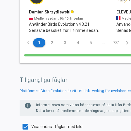
Damian Skrzydlewski
ÉLEVE
Medlem sedan : för 10 år sedan
Medle
Använder Birds Evolution v4.3.21
Använde
Senaste besöket: för 1 timme sedan.
Senaste
keyboard_arrow_left
keyboard_arrow_right
1
2
3
4
5
…
781
Tillgängliga fåglar
Plattformen Birds Evolution är ett tekniskt verktyg för avelshant
info
Informationen som visas här baseras på data från Birds
Detta beror på medlemmens delningsval, och uppgiftern
Visa endast fåglar med bild