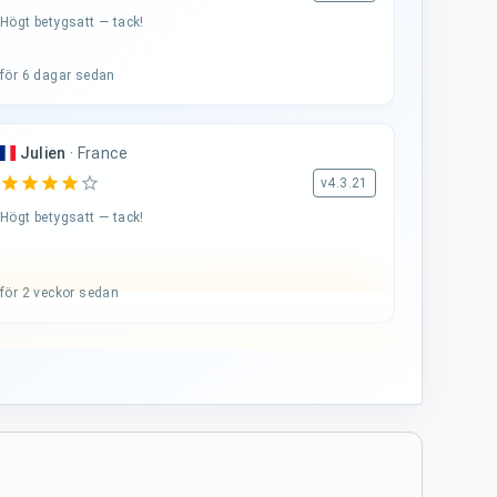
Högt betygsatt — tack!
för 6 dagar sedan
Julien
·
France
star
star
star
star
star_border
v4.3.21
Högt betygsatt — tack!
för 2 veckor sedan
A...
·
Italy
star
star
star
star
star
v4.3.21
Femstjärnig bedömning
för 3 veckor sedan