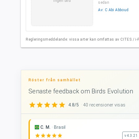
Ingen bild
sedan
Av: C Abi Abboud
Regleringsmeddelande: vissa arter kan omfattas av CITES / i-FA
Röster från samhället
Senaste feedback om Birds Evolution
star
star
star
star
star
4.8/5
· 40 recensioner visas
C. M.
·
Brasil
star
star
star
star
star
v4.3.21