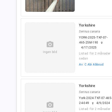
Yorkshire
Serinus canaria
YORK-2025-TKF-07-
camera_alt
465-25M-190
female
4/17/2025
Ingen bild
Listad: för 2 månader
sedan
Av: C Abi Abboud
Yorkshire
Serinus canaria
York-2024-TKF-07-465
camera_alt
24-049
4/9/2024
female
Listad: för 2 månader