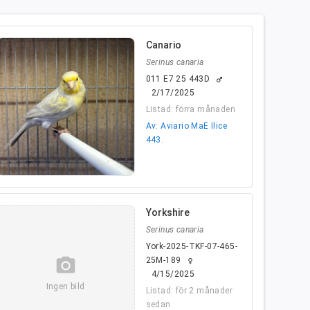
Canario
Serinus canaria
011 E7 25 443D
male
2/17/2025
Listad: förra månaden
Av: Aviario MaE Ilice
443.
Yorkshire
Serinus canaria
York-2025-TKF-07-465-
camera_alt
25M-189
female
4/15/2025
Ingen bild
Listad: för 2 månader
sedan