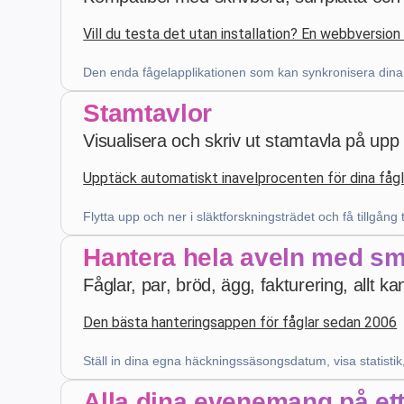
Vill du testa det utan installation? En webbversion 
Patrick Salmon
·
France
star
star
star
star
star
v4.3.21
Den enda fågelapplikationen som kan synkronisera dina da
Femstjärnig bedömning
Stamtavlor
Visualisera och skriv ut stamtavla på upp t
för 4 veckor sedan
Upptäck automatiskt inavelprocenten för dina fåg
Z. E.
·
Switzerland
Flytta upp och ner i släktforskningsträdet och få tillgång ti
star
star
star
star
star
v4.3.21
Hantera hela aveln med sm
Femstjärnig bedömning
Fåglar, par, bröd, ägg, fakturering, allt 
förra månaden
Den bästa hanteringsappen för fåglar sedan 2006
Ställ in dina egna häckningssäsongsdatum, visa statistik
Robert Banasiewicz
·
Polska
star
star
star
star
star
v4.3.21
Alla dina evenemang på ett