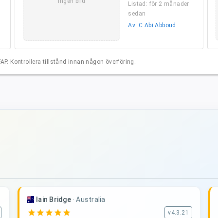
Ingen bild
Listad: för 2 månader
sedan
Av: C Abi Abboud
P. Kontrollera tillstånd innan någon överföring.
Iain Bridge
·
Australia
star
star
star
star
star
v4.3.21