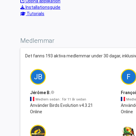
Öppna applikation
Installationsguide
Tutorials
Medlemmar
Det fanns 193 aktiva medlemmar under 30 dagar, inklus
JB
F
Jérôme B.
Franço
Medlem sedan : för 11 år sedan
Medle
Använder Birds Evolution v4.3.21
Använde
Online
Online