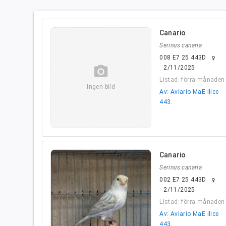
Canario
Serinus canaria
008 E7 25 443D
female
camera_alt
2/11/2025
Listad: förra månaden
Ingen bild
Av: Aviario MaE Ilice
443.
Canario
Serinus canaria
002 E7 25 443D
female
2/11/2025
Listad: förra månaden
Av: Aviario MaE Ilice
443.