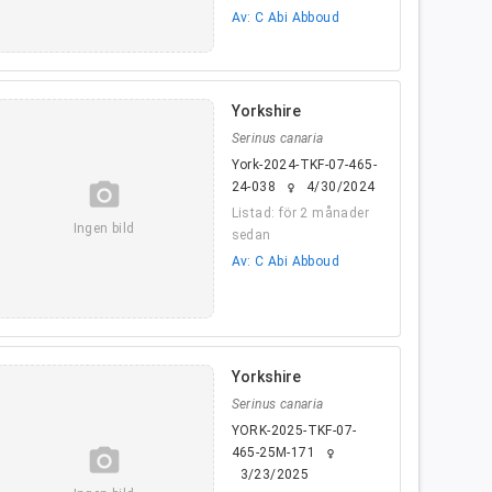
Av: C Abi Abboud
Yorkshire
Serinus canaria
York-2024-TKF-07-465-
camera_alt
24-038
4/30/2024
female
Listad: för 2 månader
Ingen bild
sedan
Av: C Abi Abboud
Yorkshire
Serinus canaria
YORK-2025-TKF-07-
camera_alt
465-25M-171
female
3/23/2025