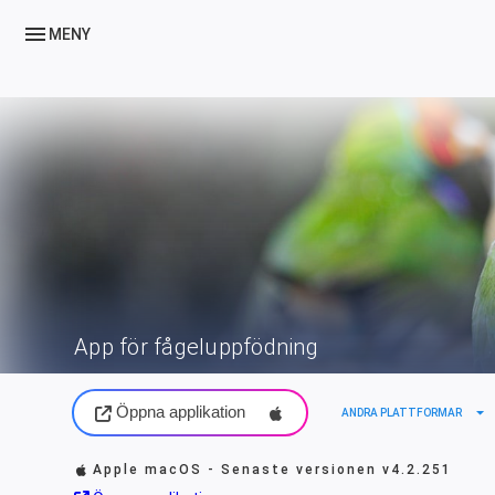
menu
MENY
App för fågeluppfödning
Öppna applikation
arrow_drop_down
ANDRA PLATTFORMAR
Apple macOS - Senaste versionen
v4.2.251