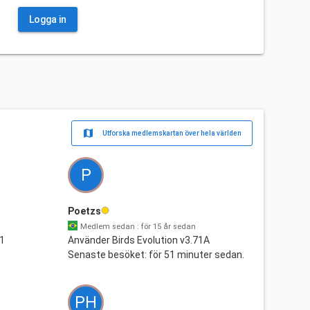
Logga in
map
Utforska medlemskartan över hela världen
P
Poetzs
Medlem sedan : för 15 år sedan
21
Använder Birds Evolution v3.71A
Senaste besöket: för 51 minuter sedan.
PH