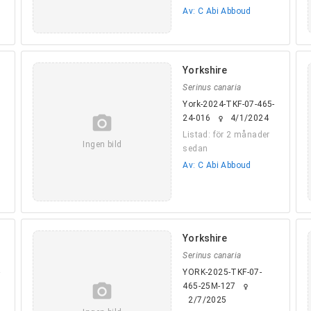
Av: C Abi Abboud
Yorkshire
Serinus canaria
York-2024-TKF-07-465-
camera_alt
24-016
4/1/2024
female
Listad: för 2 månader
Ingen bild
sedan
Av: C Abi Abboud
Yorkshire
Serinus canaria
-
YORK-2025-TKF-07-
camera_alt
465-25M-127
female
2/7/2025