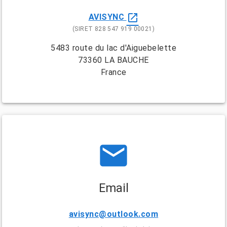
open_in_new
AVISYNC
(SIRET 828 547 919 00021)
5483 route du lac d'Aiguebelette
73360 LA BAUCHE
France
email
Email
avisync@outlook.com