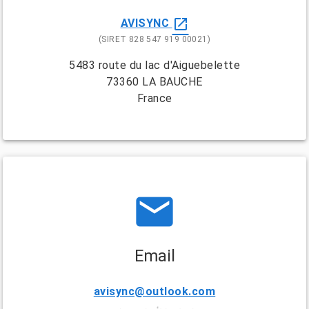
open_in_new
AVISYNC
(SIRET 828 547 919 00021)
5483 route du lac d'Aiguebelette
73360 LA BAUCHE
France
email
Email
avisync@outlook.com