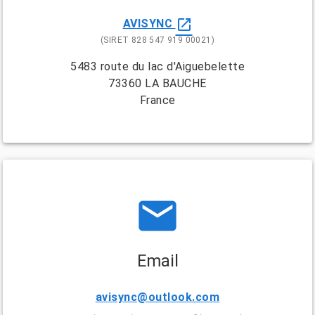
open_in_new
AVISYNC
(SIRET 828 547 919 00021)
5483 route du lac d'Aiguebelette
73360 LA BAUCHE
France
email
Email
avisync@outlook.com