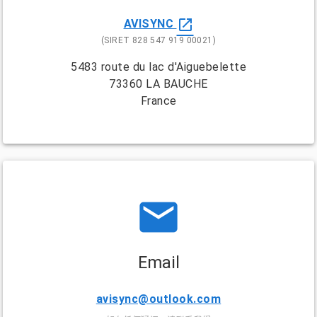
open_in_new
AVISYNC
(SIRET 828 547 919 00021)
5483 route du lac d'Aiguebelette
73360 LA BAUCHE
France
email
Email
avisync@outlook.com