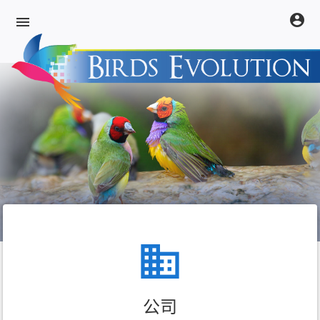
account_circle
menu
关于我们
business
公司