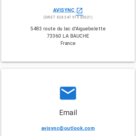
open_in_new
AVISYNC
(SIRET 828 547 919 00021)
5483 route du lac d'Aiguebelette
73360 LA BAUCHE
France
email
Email
avisync@outlook.com