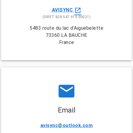
open_in_new
AVISYNC
(SIRET 828 547 919 00021)
5483 route du lac d'Aiguebelette
73360 LA BAUCHE
France
email
Email
avisync@outlook.com